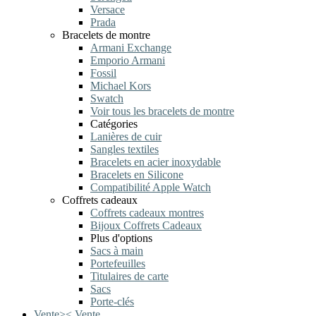
Versace
Prada
Bracelets de montre
Armani Exchange
Emporio Armani
Fossil
Michael Kors
Swatch
Voir tous les bracelets de montre
Catégories
Lanières de cuir
Sangles textiles
Bracelets en acier inoxydable
Bracelets en Silicone
Compatibilité Apple Watch
Coffrets cadeaux
Coffrets cadeaux montres
Bijoux Coffrets Cadeaux
Plus d'options
Sacs à main
Portefeuilles
Titulaires de carte
Sacs
Porte-clés
Vente
>
<
Vente