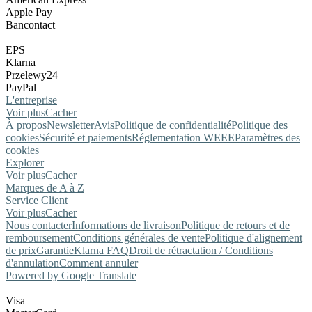
Apple Pay
Bancontact
EPS
Klarna
Przelewy24
PayPal
L'entreprise
Voir plus
Cacher
À propos
Newsletter
Avis
Politique de confidentialité
Politique des
cookies
Sécurité et paiements
Réglementation WEEE
Paramètres des
cookies
Explorer
Voir plus
Cacher
Marques de A à Z
Service Client
Voir plus
Cacher
Nous contacter
Informations de livraison
Politique de retours et de
remboursement
Conditions générales de vente
Politique d'alignement
de prix
Garantie
Klarna FAQ
Droit de rétractation / Conditions
d'annulation
Comment annuler
Powered by Google Translate
Visa