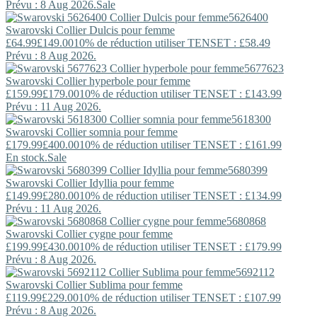
Prévu : 8 Aug 2026.
Sale
5626400
Swarovski
Collier Dulcis pour femme
£64.99
£149.00
10% de réduction utiliser TENSET : £58.49
Prévu : 8 Aug 2026.
5677623
Swarovski
Collier hyperbole pour femme
£159.99
£179.00
10% de réduction utiliser TENSET : £143.99
Prévu : 11 Aug 2026.
5618300
Swarovski
Collier somnia pour femme
£179.99
£400.00
10% de réduction utiliser TENSET : £161.99
En stock.
Sale
5680399
Swarovski
Collier Idyllia pour femme
£149.99
£280.00
10% de réduction utiliser TENSET : £134.99
Prévu : 11 Aug 2026.
5680868
Swarovski
Collier cygne pour femme
£199.99
£430.00
10% de réduction utiliser TENSET : £179.99
Prévu : 8 Aug 2026.
5692112
Swarovski
Collier Sublima pour femme
£119.99
£229.00
10% de réduction utiliser TENSET : £107.99
Prévu : 8 Aug 2026.