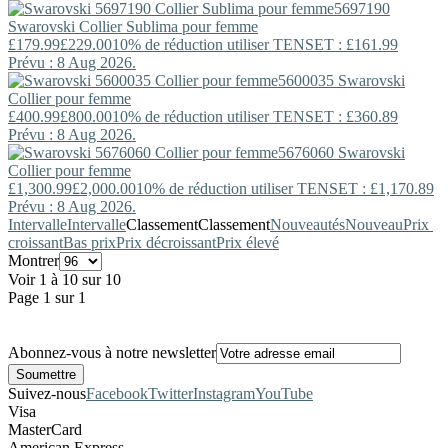
5697190
Swarovski
Collier Sublima pour femme
£179.99
£229.00
10% de réduction utiliser TENSET : £161.99
Prévu : 8 Aug 2026.
5600035
Swarovski
Collier pour femme
£400.99
£800.00
10% de réduction utiliser TENSET : £360.89
Prévu : 8 Aug 2026.
5676060
Swarovski
Collier pour femme
£1,300.99
£2,000.00
10% de réduction utiliser TENSET : £1,170.89
Prévu : 8 Aug 2026.
Intervalle
Intervalle
Classement
Classement
Nouveautés
Nouveau
Prix ​​
croissant
Bas prix
Prix décroissant
Prix élevé
Montrer
Voir 1 à 10 sur 10
Page 1 sur 1
Abonnez-vous à notre newsletter
Suivez-nous
Facebook
Twitter
Instagram
YouTube
Visa
MasterCard
American Express