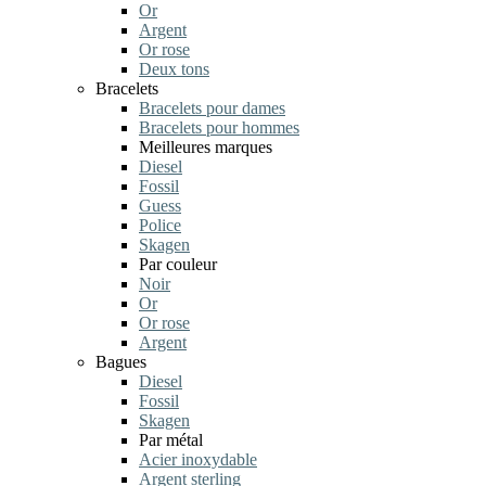
Or
Argent
Or rose
Deux tons
Bracelets
Bracelets pour dames
Bracelets pour hommes
Meilleures marques
Diesel
Fossil
Guess
Police
Skagen
Par couleur
Noir
Or
Or rose
Argent
Bagues
Diesel
Fossil
Skagen
Par métal
Acier inoxydable
Argent sterling