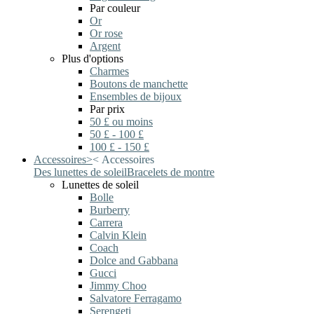
Par couleur
Or
Or rose
Argent
Plus d'options
Charmes
Boutons de manchette
Ensembles de bijoux
Par prix
50 £ ou moins
50 £ - 100 £
100 £ - 150 £
Accessoires
>
<
Accessoires
Des lunettes de soleil
Bracelets de montre
Lunettes de soleil
Bolle
Burberry
Carrera
Calvin Klein
Coach
Dolce and Gabbana
Gucci
Jimmy Choo
Salvatore Ferragamo
Serengeti