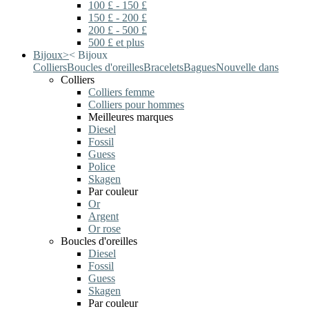
100 £ - 150 £
150 £ - 200 £
200 £ - 500 £
500 £ et plus
Bijoux
>
<
Bijoux
Colliers
Boucles d'oreilles
Bracelets
Bagues
Nouvelle dans
Colliers
Colliers femme
Colliers pour hommes
Meilleures marques
Diesel
Fossil
Guess
Police
Skagen
Par couleur
Or
Argent
Or rose
Boucles d'oreilles
Diesel
Fossil
Guess
Skagen
Par couleur