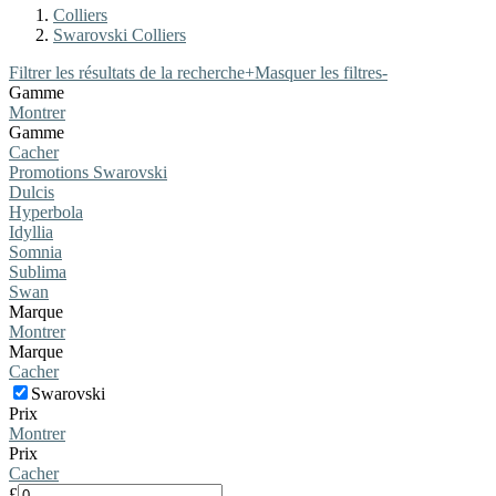
Colliers
Swarovski Colliers
Filtrer les résultats de la recherche
+
Masquer les filtres
-
Gamme
Montrer
Gamme
Cacher
Promotions Swarovski
Dulcis
Hyperbola
Idyllia
Somnia
Sublima
Swan
Marque
Montrer
Marque
Cacher
Swarovski
Prix
Montrer
Prix
Cacher
£