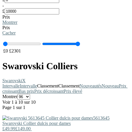
-
£
Prix
Montrer
Prix
Cacher
£
0
£
2301
Swarovski Colliers
Swarovski
X
Intervalle
Intervalle
Classement
Classement
Nouveautés
Nouveau
Prix ​​
croissant
Bas prix
Prix décroissant
Prix élevé
Montrer
Voir 1 à 10 sur 10
Page 1 sur 1
5613645
Swarovski
Collier dulcis pour dames
£49.99
£149.00