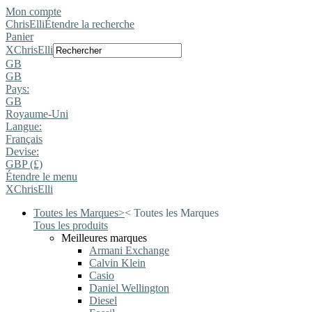
Mon compte
ChrisElli
Étendre la recherche
Panier
X
ChrisElli
GB
GB
Pays:
GB
Royaume-Uni
Langue:
Français
Devise:
GBP (£)
Étendre le menu
X
ChrisElli
Toutes les Marques
>
<
Toutes les Marques
Tous les produits
Meilleures marques
Armani Exchange
Calvin Klein
Casio
Daniel Wellington
Diesel