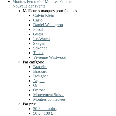
Montres Femme
>
<
Montres Femme
Nouvelle dans
Vente
Meilleures marques pour femmes
Calvin Klein
Casio
Daniel Wellington
Fossil
Guess
Ice-Watch
Skagen
Sekonda
Timex
Vivienne Westwood
Par catégorie
Bracelet
Brassard
Designer
Argent
Or
Or rose
Mouvement Suisse
Montres connectées
Par prix
50 £ ou moins
50 £ - 100 £