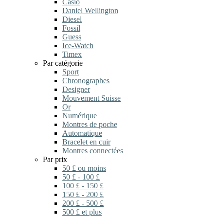
Casio
Daniel Wellington
Diesel
Fossil
Guess
Ice-Watch
Timex
Par catégorie
Sport
Chronographes
Designer
Mouvement Suisse
Or
Numérique
Montres de poche
Automatique
Bracelet en cuir
Montres connectées
Par prix
50 £ ou moins
50 £ - 100 £
100 £ - 150 £
150 £ - 200 £
200 £ - 500 £
500 £ et plus