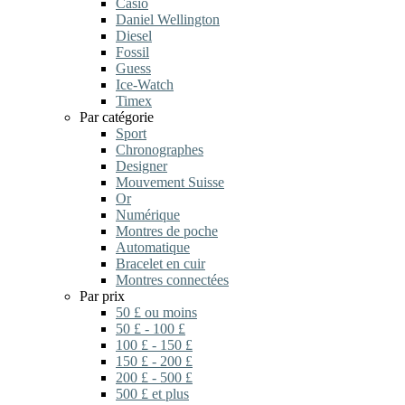
Casio
Daniel Wellington
Diesel
Fossil
Guess
Ice-Watch
Timex
Par catégorie
Sport
Chronographes
Designer
Mouvement Suisse
Or
Numérique
Montres de poche
Automatique
Bracelet en cuir
Montres connectées
Par prix
50 £ ou moins
50 £ - 100 £
100 £ - 150 £
150 £ - 200 £
200 £ - 500 £
500 £ et plus