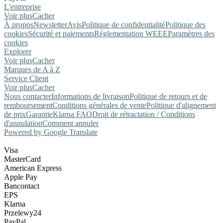
L'entreprise
Voir plus
Cacher
À propos
Newsletter
Avis
Politique de confidentialité
Politique des
cookies
Sécurité et paiements
Réglementation WEEE
Paramètres des
cookies
Explorer
Voir plus
Cacher
Marques de A à Z
Service Client
Voir plus
Cacher
Nous contacter
Informations de livraison
Politique de retours et de
remboursement
Conditions générales de vente
Politique d'alignement
de prix
Garantie
Klarna FAQ
Droit de rétractation / Conditions
d'annulation
Comment annuler
Powered by Google Translate
Visa
MasterCard
American Express
Apple Pay
Bancontact
EPS
Klarna
Przelewy24
PayPal