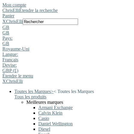
Mon compte
ChrisElli
Étendre la recherche
Panier
X
ChrisElli
GB
GB
Pays:
GB
Royaume-Uni
Langue:
Français
Devise:
GBP (£)
Étendre le menu
X
ChrisElli
Toutes les Marques
>
<
Toutes les Marques
Tous les produits
Meilleures marques
Armani Exchange
Calvin Klein
Casio
Daniel Wellington
Diesel