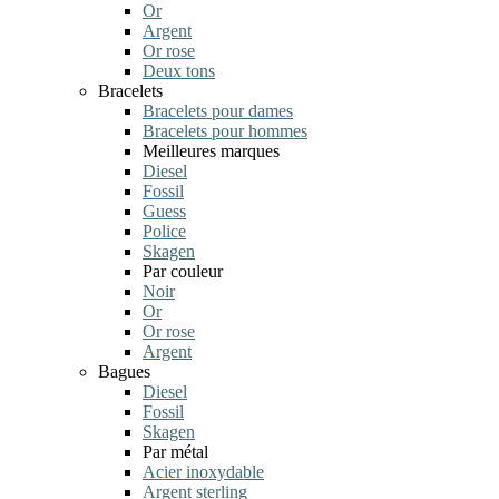
Or
Argent
Or rose
Deux tons
Bracelets
Bracelets pour dames
Bracelets pour hommes
Meilleures marques
Diesel
Fossil
Guess
Police
Skagen
Par couleur
Noir
Or
Or rose
Argent
Bagues
Diesel
Fossil
Skagen
Par métal
Acier inoxydable
Argent sterling