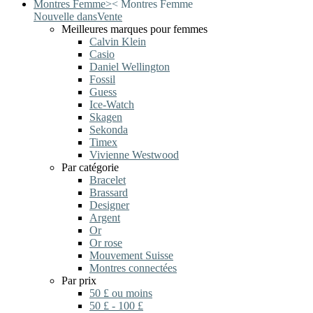
Montres Femme
>
<
Montres Femme
Nouvelle dans
Vente
Meilleures marques pour femmes
Calvin Klein
Casio
Daniel Wellington
Fossil
Guess
Ice-Watch
Skagen
Sekonda
Timex
Vivienne Westwood
Par catégorie
Bracelet
Brassard
Designer
Argent
Or
Or rose
Mouvement Suisse
Montres connectées
Par prix
50 £ ou moins
50 £ - 100 £