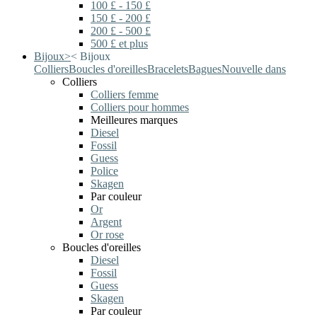
100 £ - 150 £
150 £ - 200 £
200 £ - 500 £
500 £ et plus
Bijoux
>
<
Bijoux
Colliers
Boucles d'oreilles
Bracelets
Bagues
Nouvelle dans
Colliers
Colliers femme
Colliers pour hommes
Meilleures marques
Diesel
Fossil
Guess
Police
Skagen
Par couleur
Or
Argent
Or rose
Boucles d'oreilles
Diesel
Fossil
Guess
Skagen
Par couleur