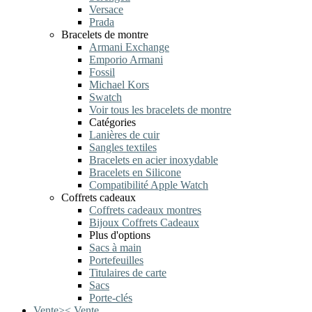
Versace
Prada
Bracelets de montre
Armani Exchange
Emporio Armani
Fossil
Michael Kors
Swatch
Voir tous les bracelets de montre
Catégories
Lanières de cuir
Sangles textiles
Bracelets en acier inoxydable
Bracelets en Silicone
Compatibilité Apple Watch
Coffrets cadeaux
Coffrets cadeaux montres
Bijoux Coffrets Cadeaux
Plus d'options
Sacs à main
Portefeuilles
Titulaires de carte
Sacs
Porte-clés
Vente
>
<
Vente