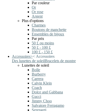
Par couleur
Or
Or rose
Argent
Plus d'options
Charmes
Boutons de manchette
Ensembles de bijoux
Par prix
50 £ ou moins
50 £ - 100 £
100 £ - 150 £
Accessoires
>
<
Accessoires
Des lunettes de soleil
Bracelets de montre
Lunettes de soleil
Bolle
Burberry
Carrera
Calvin Klein
Coach
Dolce and Gabbana
Gucci
Jimmy Choo
Salvatore Ferragamo
Serengeti