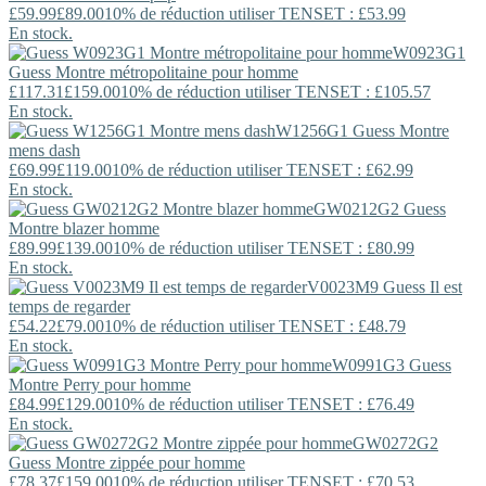
£59.99
£89.00
10% de réduction utiliser TENSET : £53.99
En stock.
W0923G1
Guess
Montre métropolitaine pour homme
£117.31
£159.00
10% de réduction utiliser TENSET : £105.57
En stock.
W1256G1
Guess
Montre
mens dash
£69.99
£119.00
10% de réduction utiliser TENSET : £62.99
En stock.
GW0212G2
Guess
Montre blazer homme
£89.99
£139.00
10% de réduction utiliser TENSET : £80.99
En stock.
V0023M9
Guess
Il est
temps de regarder
£54.22
£79.00
10% de réduction utiliser TENSET : £48.79
En stock.
W0991G3
Guess
Montre Perry pour homme
£84.99
£129.00
10% de réduction utiliser TENSET : £76.49
En stock.
GW0272G2
Guess
Montre zippée pour homme
£78.37
£159.00
10% de réduction utiliser TENSET : £70.53