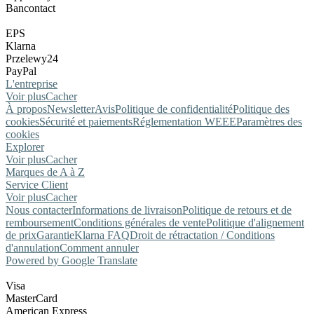
Bancontact
EPS
Klarna
Przelewy24
PayPal
L'entreprise
Voir plus
Cacher
À propos
Newsletter
Avis
Politique de confidentialité
Politique des
cookies
Sécurité et paiements
Réglementation WEEE
Paramètres des
cookies
Explorer
Voir plus
Cacher
Marques de A à Z
Service Client
Voir plus
Cacher
Nous contacter
Informations de livraison
Politique de retours et de
remboursement
Conditions générales de vente
Politique d'alignement
de prix
Garantie
Klarna FAQ
Droit de rétractation / Conditions
d'annulation
Comment annuler
Powered by Google Translate
Visa
MasterCard
American Express