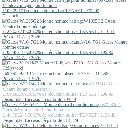
W0972G1
Guess
Montre carnegie pour homme
£102.99
10% de réduction utiliser TENSET : £92.69
En stock.
W1305G2
Guess
Montre homme héritage
£129.02
£219.00
10% de réduction utiliser TENSET : £116.11
Prévu : 11 Aug 2026.
W1047G1
Guess
Montre
homme octane
£106.45
£159.00
10% de réduction utiliser TENSET : £95.80
Prévu : 11 Aug 2026.
V1011M2
Guess
Montre
Hollywood
£69.99
£89.00
10% de réduction utiliser TENSET : £62.99
Prévu : 11 Aug 2026.
W1315G3
Guess
Montre homme supernova
£109.99
£169.00
10% de réduction utiliser TENSET : £98.99
Disponible d'occasion à partir de £93.49
GW0539G1
Guess
Montre de bord pour hommes
£144.99
£245.00
10% de réduction utiliser TENSET : £130.49
Disponible d'occasion à partir de £123.24
W0921G1