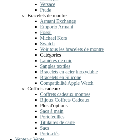
Versace
Prada
Bracelets de montre
Armani Exchange
Emporio Armani
Fossil
Michael Kors
Swatch
Voir tous les bracelets de montre
Catégories
Lanières de cuir
Sangles textiles
Bracelets en acier inoxydable
Bracelets en Silicone
Compatibilité Apple Watch
Coffrets cadeaux
Coffrets cadeaux montres
Bijoux Coffrets Cadeaux
Plus d'options
Sacs à main
Portefeuilles
Titulaires de carte
Sacs
Porte-clés
Vente
>
<
Vente