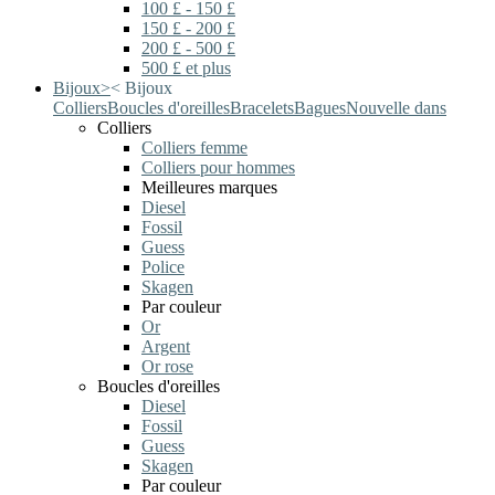
100 £ - 150 £
150 £ - 200 £
200 £ - 500 £
500 £ et plus
Bijoux
>
<
Bijoux
Colliers
Boucles d'oreilles
Bracelets
Bagues
Nouvelle dans
Colliers
Colliers femme
Colliers pour hommes
Meilleures marques
Diesel
Fossil
Guess
Police
Skagen
Par couleur
Or
Argent
Or rose
Boucles d'oreilles
Diesel
Fossil
Guess
Skagen
Par couleur