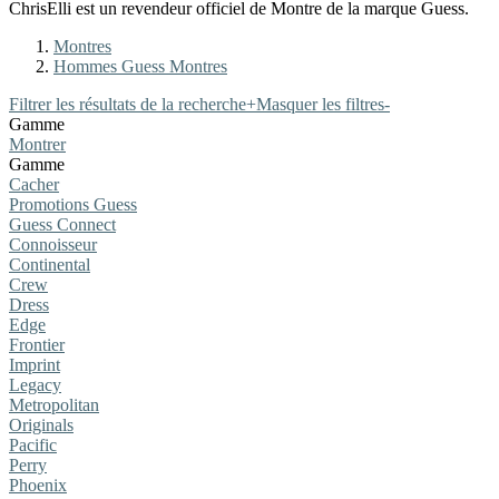
ChrisElli est un revendeur officiel de Montre de la marque Guess.
Montres
Hommes Guess Montres
Filtrer les résultats de la recherche
+
Masquer les filtres
-
Gamme
Montrer
Gamme
Cacher
Promotions Guess
Guess Connect
Connoisseur
Continental
Crew
Dress
Edge
Frontier
Imprint
Legacy
Metropolitan
Originals
Pacific
Perry
Phoenix