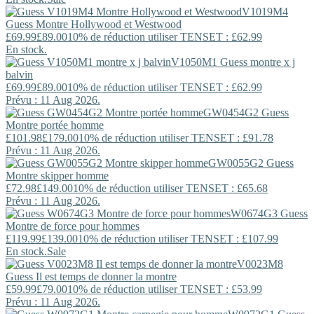
V1019M4
Guess
Montre Hollywood et Westwood
£69.99
£89.00
10% de réduction utiliser TENSET : £62.99
En stock.
V1050M1
Guess
montre x j
balvin
£69.99
£89.00
10% de réduction utiliser TENSET : £62.99
Prévu : 11 Aug 2026.
GW0454G2
Guess
Montre portée homme
£101.98
£179.00
10% de réduction utiliser TENSET : £91.78
Prévu : 11 Aug 2026.
GW0055G2
Guess
Montre skipper homme
£72.98
£149.00
10% de réduction utiliser TENSET : £65.68
Prévu : 11 Aug 2026.
W0674G3
Guess
Montre de force pour hommes
£119.99
£139.00
10% de réduction utiliser TENSET : £107.99
En stock.
Sale
V0023M8
Guess
Il est temps de donner la montre
£59.99
£79.00
10% de réduction utiliser TENSET : £53.99
Prévu : 11 Aug 2026.