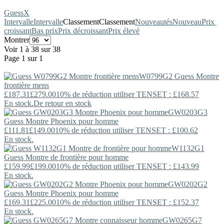
Guess
X
Intervalle
Intervalle
Classement
Classement
Nouveautés
Nouveau
Prix ​​
croissant
Bas prix
Prix décroissant
Prix élevé
Montrer
Voir 1 à 38 sur 38
Page 1 sur 1
W0799G2
Guess
Montre
frontière mens
£187.31
£279.00
10% de réduction utiliser TENSET : £168.57
En stock.
De retour en stock
GW0203G3
Guess
Montre Phoenix pour homme
£111.81
£149.00
10% de réduction utiliser TENSET : £100.62
En stock.
W1132G1
Guess
Montre de frontière pour homme
£159.99
£199.00
10% de réduction utiliser TENSET : £143.99
En stock.
GW0202G2
Guess
Montre Phoenix pour homme
£169.31
£225.00
10% de réduction utiliser TENSET : £152.37
En stock.
GW0265G7