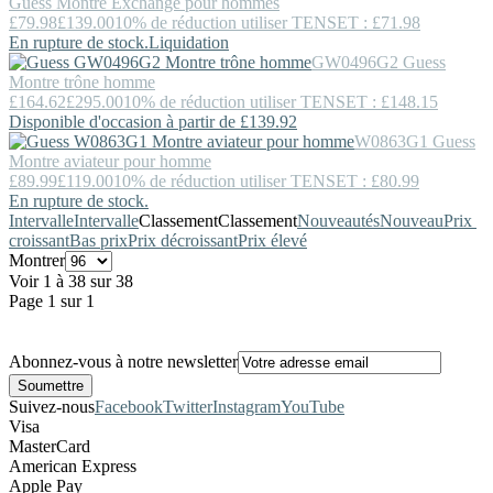
Guess
Montre Exchange pour hommes
£79.98
£139.00
10% de réduction utiliser TENSET : £71.98
En rupture de stock.
Liquidation
GW0496G2
Guess
Montre trône homme
£164.62
£295.00
10% de réduction utiliser TENSET : £148.15
Disponible d'occasion à partir de £139.92
W0863G1
Guess
Montre aviateur pour homme
£89.99
£119.00
10% de réduction utiliser TENSET : £80.99
En rupture de stock.
Intervalle
Intervalle
Classement
Classement
Nouveautés
Nouveau
Prix ​​
croissant
Bas prix
Prix décroissant
Prix élevé
Montrer
Voir 1 à 38 sur 38
Page 1 sur 1
Abonnez-vous à notre newsletter
Suivez-nous
Facebook
Twitter
Instagram
YouTube
Visa
MasterCard
American Express
Apple Pay