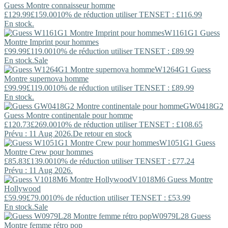
Guess
Montre connaisseur homme
£129.99
£159.00
10% de réduction utiliser TENSET : £116.99
En stock.
W1161G1
Guess
Montre Imprint pour hommes
£99.99
£119.00
10% de réduction utiliser TENSET : £89.99
En stock.
Sale
W1264G1
Guess
Montre supernova homme
£99.99
£119.00
10% de réduction utiliser TENSET : £89.99
En stock.
GW0418G2
Guess
Montre continentale pour homme
£120.73
£269.00
10% de réduction utiliser TENSET : £108.65
Prévu : 11 Aug 2026.
De retour en stock
W1051G1
Guess
Montre Crew pour hommes
£85.83
£139.00
10% de réduction utiliser TENSET : £77.24
Prévu : 11 Aug 2026.
V1018M6
Guess
Montre
Hollywood
£59.99
£79.00
10% de réduction utiliser TENSET : £53.99
En stock.
Sale
W0979L28
Guess
Montre femme rétro pop