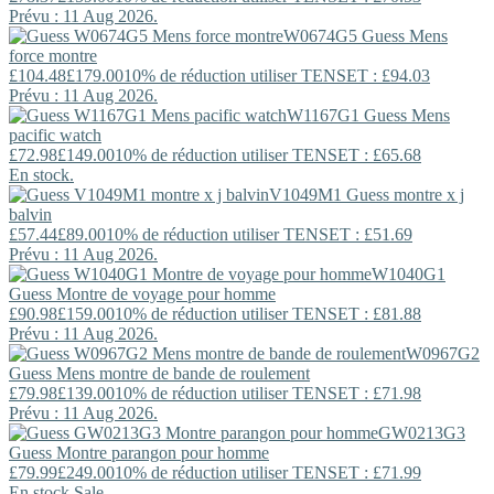
Prévu : 11 Aug 2026.
W0674G5
Guess
Mens
force montre
£104.48
£179.00
10% de réduction utiliser TENSET : £94.03
Prévu : 11 Aug 2026.
W1167G1
Guess
Mens
pacific watch
£72.98
£149.00
10% de réduction utiliser TENSET : £65.68
En stock.
V1049M1
Guess
montre x j
balvin
£57.44
£89.00
10% de réduction utiliser TENSET : £51.69
Prévu : 11 Aug 2026.
W1040G1
Guess
Montre de voyage pour homme
£90.98
£159.00
10% de réduction utiliser TENSET : £81.88
Prévu : 11 Aug 2026.
W0967G2
Guess
Mens montre de bande de roulement
£79.98
£139.00
10% de réduction utiliser TENSET : £71.98
Prévu : 11 Aug 2026.
GW0213G3
Guess
Montre parangon pour homme
£79.99
£249.00
10% de réduction utiliser TENSET : £71.99
En stock.
Sale