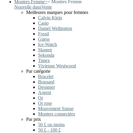
Montres Femme
>
<
Montres Femme
Nouvelle dans
Vente
Meilleures marques pour femmes
Calvin Klein
Casio
Daniel Wellington
Fossil
Guess
Ice-Watch
Skagen
Sekonda
Timex
Vivienne Westwood
Par catégorie
Bracelet
Brassard
Designer
Argent
Or
Or rose
Mouvement Suisse
Montres connectées
Par prix
50 £ ou moins
50 £ - 100 £