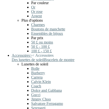
Par couleur
Or
Or rose
Argent
Plus d'options
Charmes
Boutons de manchette
Ensembles de bijoux
Par prix
50 £ ou moins
50 £ - 100 £
100 £ - 150 £
Accessoires
>
<
Accessoires
Des lunettes de soleil
Bracelets de montre
Lunettes de soleil
Bolle
Burberry
Carrera
Calvin Klein
Coach
Dolce and Gabbana
Gucci
Jimmy Choo
Salvatore Ferragamo
Serengeti