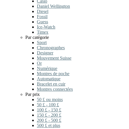
Casio
Daniel Wellington
Diesel
Fossil
Guess
Ice-Watch
Timex
Par catégorie
Sport
Chronographes
Designer
Mouvement Suisse
Or
Numérique
Montres de poche
Automatique
Bracelet en cuir
Montres connectées
Par prix
50 £ ou moins
50 £ - 100 £
100 £ - 150 £
150 £ - 200 £
200 £ - 500 £
500 £ et plus