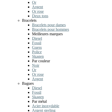
Or
Argent
Or rose
Deux tons
Bracelets
Bracelets pour dames
Bracelets pour hommes
Meilleures marques
Diesel
Fossil
Guess
Police
Skagen
Par couleur
Noir
Or
Or rose
Argent
Bagues
Diesel
Fossil
Skagen
Par métal
Acier inoxydable
Argent sterling