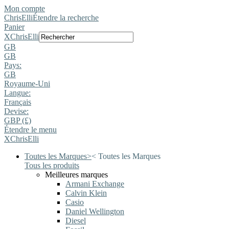
Mon compte
ChrisElli
Étendre la recherche
Panier
X
ChrisElli
GB
GB
Pays:
GB
Royaume-Uni
Langue:
Français
Devise:
GBP (£)
Étendre le menu
X
ChrisElli
Toutes les Marques
>
<
Toutes les Marques
Tous les produits
Meilleures marques
Armani Exchange
Calvin Klein
Casio
Daniel Wellington
Diesel