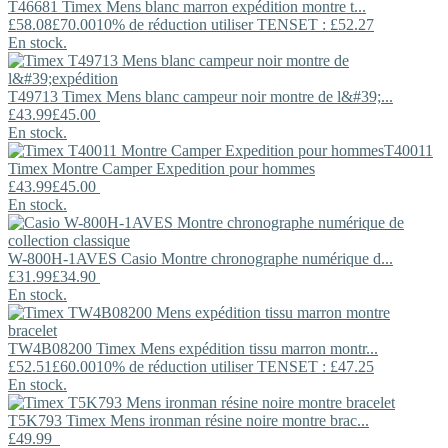
T46681
Timex
Mens blanc marron expédition montre t...
£58.08
£70.00
10% de réduction utiliser TENSET : £52.27
En stock.
T49713
Timex
Mens blanc campeur noir montre de l&#39;...
£43.99
£45.00
En stock.
T40011
Timex
Montre Camper Expedition pour hommes
£43.99
£45.00
En stock.
W-800H-1AVES
Casio
Montre chronographe numérique d...
£31.99
£34.90
En stock.
TW4B08200
Timex
Mens expédition tissu marron montr...
£52.51
£60.00
10% de réduction utiliser TENSET : £47.25
En stock.
T5K793
Timex
Mens ironman résine noire montre brac...
£49.99