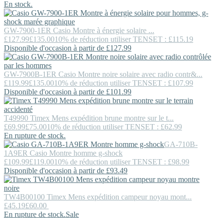
En stock.
GW-7900-1ER
Casio
Montre à énergie solaire ...
£127.99
£135.00
10% de réduction utiliser TENSET : £115.19
Disponible d'occasion à partir de £127.99
GW-7900B-1ER
Casio
Montre noire solaire avec radio contr&...
£119.99
£135.00
10% de réduction utiliser TENSET : £107.99
Disponible d'occasion à partir de £101.99
T49990
Timex
Mens expédition brune montre sur le t...
£69.99
£75.00
10% de réduction utiliser TENSET : £62.99
En rupture de stock.
GA-710B-
1A9ER
Casio
Montre homme g-shock
£109.99
£119.00
10% de réduction utiliser TENSET : £98.99
Disponible d'occasion à partir de £93.49
TW4B00100
Timex
Mens expédition campeur noyau mont...
£45.19
£60.00
En rupture de stock.
Sale