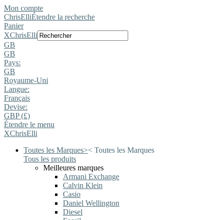
Mon compte
ChrisElli
Étendre la recherche
Panier
X
ChrisElli
GB
GB
Pays:
GB
Royaume-Uni
Langue:
Français
Devise:
GBP (£)
Étendre le menu
X
ChrisElli
Toutes les Marques
>
<
Toutes les Marques
Tous les produits
Meilleures marques
Armani Exchange
Calvin Klein
Casio
Daniel Wellington
Diesel