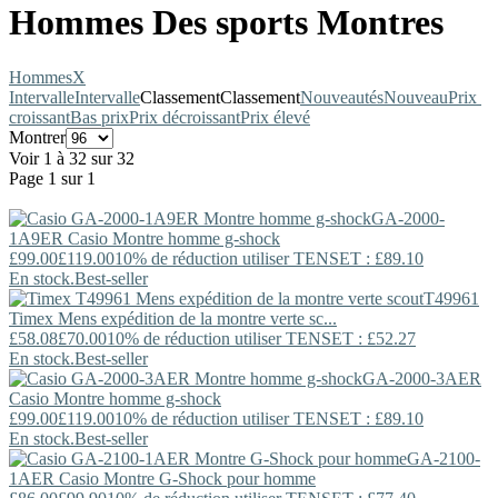
Hommes Des sports Montres
Hommes
X
Intervalle
Intervalle
Classement
Classement
Nouveautés
Nouveau
Prix ​​
croissant
Bas prix
Prix décroissant
Prix élevé
Montrer
Voir 1 à 32 sur 32
Page 1 sur 1
GA-2000-
1A9ER
Casio
Montre homme g-shock
£99.00
£119.00
10% de réduction utiliser TENSET : £89.10
En stock.
Best-seller
T49961
Timex
Mens expédition de la montre verte sc...
£58.08
£70.00
10% de réduction utiliser TENSET : £52.27
En stock.
Best-seller
GA-2000-3AER
Casio
Montre homme g-shock
£99.00
£119.00
10% de réduction utiliser TENSET : £89.10
En stock.
Best-seller
GA-2100-
1AER
Casio
Montre G-Shock pour homme