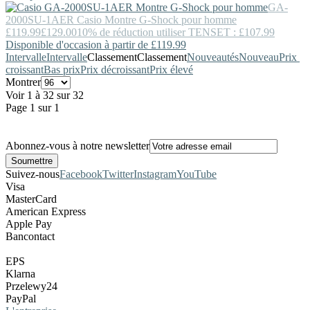
GA-
2000SU-1AER
Casio
Montre G-Shock pour homme
£119.99
£129.00
10% de réduction utiliser TENSET : £107.99
Disponible d'occasion à partir de £119.99
Intervalle
Intervalle
Classement
Classement
Nouveautés
Nouveau
Prix ​​
croissant
Bas prix
Prix décroissant
Prix élevé
Montrer
Voir 1 à 32 sur 32
Page 1 sur 1
Abonnez-vous à notre newsletter
Suivez-nous
Facebook
Twitter
Instagram
YouTube
Visa
MasterCard
American Express
Apple Pay
Bancontact
EPS
Klarna
Przelewy24
PayPal