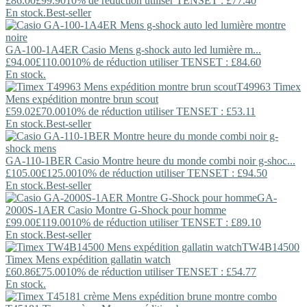
£86.00
£99.90
10% de réduction utiliser TENSET : £77.40
En stock.
Best-seller
GA-100-1A4ER
Casio
Mens g-shock auto led lumière m...
£94.00
£110.00
10% de réduction utiliser TENSET : £84.60
En stock.
T49963
Timex
Mens expédition montre brun scout
£59.02
£70.00
10% de réduction utiliser TENSET : £53.11
En stock.
Best-seller
GA-110-1BER
Casio
Montre heure du monde combi noir g-shoc...
£105.00
£125.00
10% de réduction utiliser TENSET : £94.50
En stock.
Best-seller
GA-
2000S-1AER
Casio
Montre G-Shock pour homme
£99.00
£119.00
10% de réduction utiliser TENSET : £89.10
En stock.
Best-seller
TW4B14500
Timex
Mens expédition gallatin watch
£60.86
£75.00
10% de réduction utiliser TENSET : £54.77
En stock.