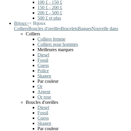
100 £ - 150 £
150 £ - 200 £
200 £ - 500 £
500 £ et plus
Bijoux
>
<
Bijoux
Colliers
Boucles d'oreilles
Bracelets
Bagues
Nouvelle dans
Colliers
Colliers femme
Colliers pour hommes
Meilleures marques
Diesel
Fossil
Guess
Police
Skagen
Par couleur
Or
Argent
Or rose
Boucles d'oreilles
Diesel
Fossil
Guess
Skagen
Par couleur