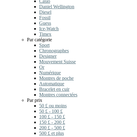
Casio
Daniel Wellington
Diesel
Fossil
Guess
Ice-Watch
Timex
Par catégorie
Sport
Chronographes
Designer
Mouvement Suisse
Or
Numérique
Montres de poche
Automatique
Bracelet en cuir
Montres connectées
Par prix
50 £ ou moins
50 £ - 100 £
100 £ - 150 £
150 £ - 200 £
200 £ - 500 £
500 £ et plus