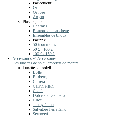
Par couleur
Or
Or rose
Argent
Plus d'options
Charmes
Boutons de manchette
Ensembles de bijoux
Par prix
50 £ ou moins
50 £ - 100 £
100 £ - 150 £
Accessoires
>
<
Accessoires
Des lunettes de soleil
Bracelets de montre
Lunettes de soleil
Bolle
Burberry
Carrera
Calvin Klein
Coach
Dolce and Gabbana
Gucci
Jimmy Choo
Salvatore Ferragamo
Serengeti