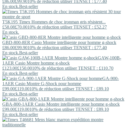
£86.00
£99.90
10% de réduction utiliser TENSET : £77.40
En stock.
Best-seller
T5K195
Timex
Hommes de choc ironman gris résistent...
£58.08
£70.00
10% de réduction utiliser TENSET : £52.27
En stock.
GBD-800-8ER
Casio
Montre intelligente pour homme g-shock
£86.00
£99.90
10% de réduction utiliser TENSET : £77.40
En stock.
Best-seller
GAW-100B-
1AER
Casio
Montre homme g-shock
£123.00
£150.00
10% de réduction utiliser TENSET : £110.70
En stock.
Best-seller
GA-900-
1AER
Casio
Montre G-Shock pour homme
£99.00
£119.00
10% de réduction utiliser TENSET : £89.10
En stock.
Best-seller
GBA-800-1AER
Casio
Montre intelligente pour homme g-shock
£99.00
£119.00
10% de réduction utiliser TENSET : £89.10
En stock.
Best-seller