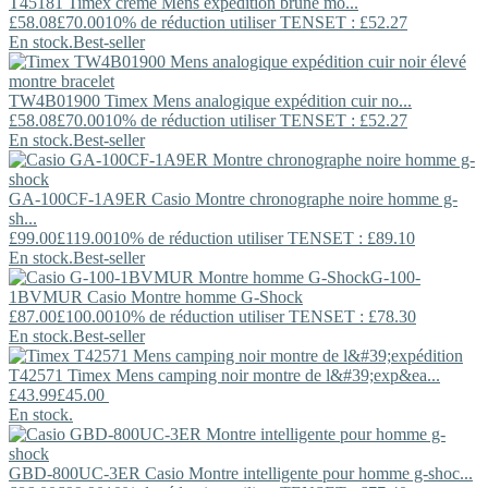
T45181
Timex
crème Mens expédition brune mo...
£58.08
£70.00
10% de réduction utiliser TENSET : £52.27
En stock.
Best-seller
TW4B01900
Timex
Mens analogique expédition cuir no...
£58.08
£70.00
10% de réduction utiliser TENSET : £52.27
En stock.
Best-seller
GA-100CF-1A9ER
Casio
Montre chronographe noire homme g-
sh...
£99.00
£119.00
10% de réduction utiliser TENSET : £89.10
En stock.
Best-seller
G-100-
1BVMUR
Casio
Montre homme G-Shock
£87.00
£100.00
10% de réduction utiliser TENSET : £78.30
En stock.
Best-seller
T42571
Timex
Mens camping noir montre de l&#39;exp&ea...
£43.99
£45.00
En stock.
GBD-800UC-3ER
Casio
Montre intelligente pour homme g-shoc...