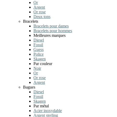
Or
Argent
Or rose
Deux tons
Bracelets
Bracelets pour dames
Bracelets pour hommes
Meilleures marques
Diesel
Fossil
Guess
Police
Skagen
Par couleur
Noir
Or
Or rose
Argent
Bagues
Diesel
Fossil
Skagen
Par métal
Acier inoxydable
Argent sterling