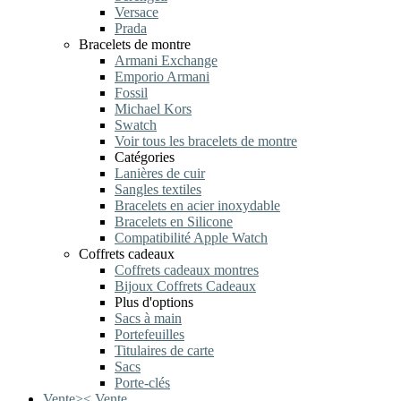
Versace
Prada
Bracelets de montre
Armani Exchange
Emporio Armani
Fossil
Michael Kors
Swatch
Voir tous les bracelets de montre
Catégories
Lanières de cuir
Sangles textiles
Bracelets en acier inoxydable
Bracelets en Silicone
Compatibilité Apple Watch
Coffrets cadeaux
Coffrets cadeaux montres
Bijoux Coffrets Cadeaux
Plus d'options
Sacs à main
Portefeuilles
Titulaires de carte
Sacs
Porte-clés
Vente
>
<
Vente