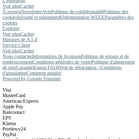
L'entreprise
Voir plus
Cacher
À propos
Newsletter
Avis
Politique de confidentialité
Politique des
cookies
Sécurité et paiements
Réglementation WEEE
Paramètres des
cookies
Explorer
Voir plus
Cacher
Marques de A à Z
Service Client
Voir plus
Cacher
Nous contacter
Informations de livraison
Politique de retours et de
remboursement
Conditions générales de vente
Politique d'alignement
de prix
Garantie
Klarna FAQ
Droit de rétractation / Conditions
d'annulation
Comment annuler
Powered by Google Translate
Visa
MasterCard
American Express
Apple Pay
Bancontact
EPS
Klarna
Przelewy24
PayPal