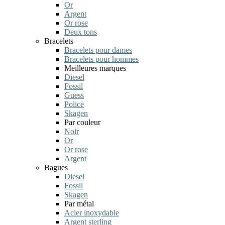
Or
Argent
Or rose
Deux tons
Bracelets
Bracelets pour dames
Bracelets pour hommes
Meilleures marques
Diesel
Fossil
Guess
Police
Skagen
Par couleur
Noir
Or
Or rose
Argent
Bagues
Diesel
Fossil
Skagen
Par métal
Acier inoxydable
Argent sterling