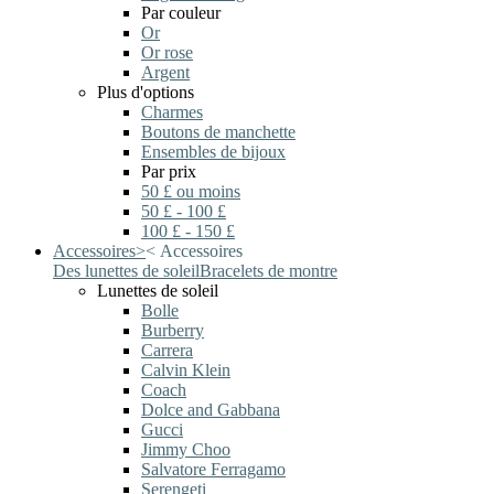
Par couleur
Or
Or rose
Argent
Plus d'options
Charmes
Boutons de manchette
Ensembles de bijoux
Par prix
50 £ ou moins
50 £ - 100 £
100 £ - 150 £
Accessoires
>
<
Accessoires
Des lunettes de soleil
Bracelets de montre
Lunettes de soleil
Bolle
Burberry
Carrera
Calvin Klein
Coach
Dolce and Gabbana
Gucci
Jimmy Choo
Salvatore Ferragamo
Serengeti