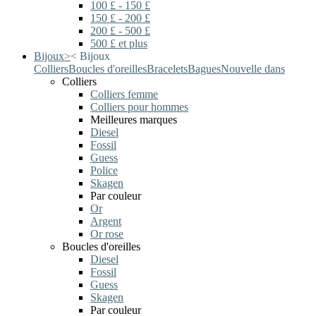
100 £ - 150 £
150 £ - 200 £
200 £ - 500 £
500 £ et plus
Bijoux
>
<
Bijoux
Colliers
Boucles d'oreilles
Bracelets
Bagues
Nouvelle dans
Colliers
Colliers femme
Colliers pour hommes
Meilleures marques
Diesel
Fossil
Guess
Police
Skagen
Par couleur
Or
Argent
Or rose
Boucles d'oreilles
Diesel
Fossil
Guess
Skagen
Par couleur