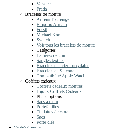
Versace
Prada
Bracelets de montre
Armani Exchange
Emporio Armani
Fossil
Michael Kors
Swatch
Voir tous les bracelets de montre
Catégories
Lanières de cuir
Sangles textiles
Bracelets en acier inoxydable
Bracelets en Silicone
Compatibilité Apple Watch
Coffrets cadeaux
Coffrets cadeaux montres
Bijoux Coffrets Cadeaux
Plus d'options
Sacs à main
Portefeuilles
Titulaires de carte
Sacs
Porte-clés
Vente
>
<
Vente