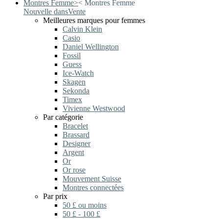
Montres Femme
>
<
Montres Femme
Nouvelle dans
Vente
Meilleures marques pour femmes
Calvin Klein
Casio
Daniel Wellington
Fossil
Guess
Ice-Watch
Skagen
Sekonda
Timex
Vivienne Westwood
Par catégorie
Bracelet
Brassard
Designer
Argent
Or
Or rose
Mouvement Suisse
Montres connectées
Par prix
50 £ ou moins
50 £ - 100 £