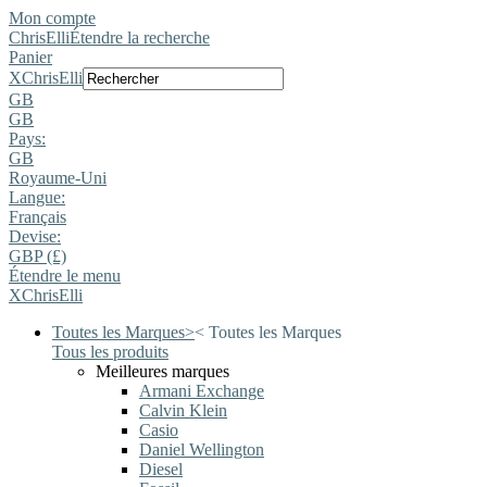
Mon compte
ChrisElli
Étendre la recherche
Panier
X
ChrisElli
GB
GB
Pays:
GB
Royaume-Uni
Langue:
Français
Devise:
GBP (£)
Étendre le menu
X
ChrisElli
Toutes les Marques
>
<
Toutes les Marques
Tous les produits
Meilleures marques
Armani Exchange
Calvin Klein
Casio
Daniel Wellington
Diesel