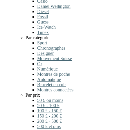
Casio
Daniel Wellington
Diesel
Fossil
Guess
Ice-Watch
Timex
Par catégorie
Sport
Chronographes
Designer
Mouvement Suisse
Or
Numérique
Montres de poche
Automatique
Bracelet en cuir
Montres connectées
Par prix
50 £ ou moins
50 £ - 100 £
100 £ - 150 £
150 £ - 200 £
200 £ - 500 £
500 £ et plus