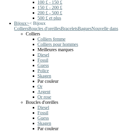
100 £ - 150 £
150 £ - 200 £
200 £ - 500 £
500 £ et plus
Bijoux
>
<
Bijoux
Colliers
Boucles d'oreilles
Bracelets
Bagues
Nouvelle dans
Colliers
Colliers femme
Colliers pour hommes
Meilleures marques
Diesel
Fossil
Guess
Police
Skagen
Par couleur
Or
Argent
Or rose
Boucles d'oreilles
Diesel
Fossil
Guess
Skagen
Par couleur