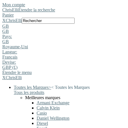
Mon compte
ChrisElli
Étendre la recherche
Panier
X
ChrisElli
GB
GB
Pays:
GB
Royaume-Uni
Langue:
Français
Devise:
GBP (£)
Étendre le menu
X
ChrisElli
Toutes les Marques
>
<
Toutes les Marques
Tous les produits
Meilleures marques
Armani Exchange
Calvin Klein
Casio
Daniel Wellington
Diesel