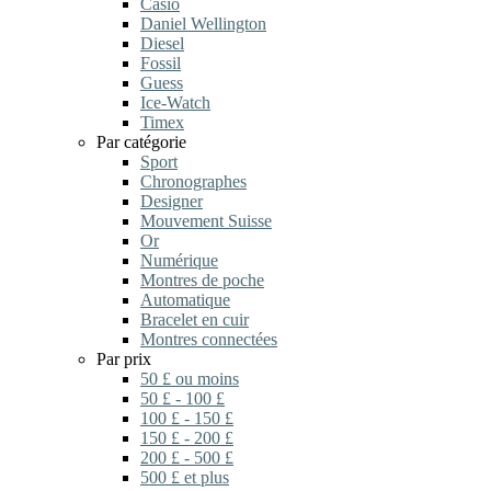
Casio
Daniel Wellington
Diesel
Fossil
Guess
Ice-Watch
Timex
Par catégorie
Sport
Chronographes
Designer
Mouvement Suisse
Or
Numérique
Montres de poche
Automatique
Bracelet en cuir
Montres connectées
Par prix
50 £ ou moins
50 £ - 100 £
100 £ - 150 £
150 £ - 200 £
200 £ - 500 £
500 £ et plus