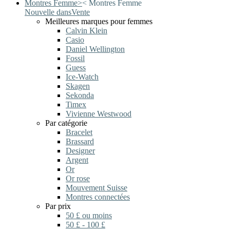
Montres Femme
>
<
Montres Femme
Nouvelle dans
Vente
Meilleures marques pour femmes
Calvin Klein
Casio
Daniel Wellington
Fossil
Guess
Ice-Watch
Skagen
Sekonda
Timex
Vivienne Westwood
Par catégorie
Bracelet
Brassard
Designer
Argent
Or
Or rose
Mouvement Suisse
Montres connectées
Par prix
50 £ ou moins
50 £ - 100 £