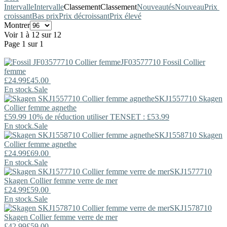
Intervalle
Intervalle
Classement
Classement
Nouveautés
Nouveau
Prix ​​
croissant
Bas prix
Prix décroissant
Prix élevé
Montrer
Voir 1 à 12 sur 12
Page 1 sur 1
JF03577710
Fossil
Collier
femme
£24.99
£45.00
En stock.
Sale
SKJ1557710
Skagen
Collier femme agnethe
£59.99
10% de réduction utiliser TENSET : £53.99
En stock.
Sale
SKJ1558710
Skagen
Collier femme agnethe
£24.99
£69.00
En stock.
Sale
SKJ1577710
Skagen
Collier femme verre de mer
£24.99
£59.00
En stock.
Sale
SKJ1578710
Skagen
Collier femme verre de mer
£42.99
£59.00