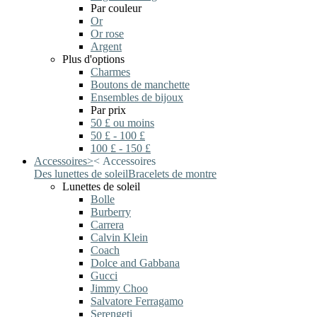
Par couleur
Or
Or rose
Argent
Plus d'options
Charmes
Boutons de manchette
Ensembles de bijoux
Par prix
50 £ ou moins
50 £ - 100 £
100 £ - 150 £
Accessoires
>
<
Accessoires
Des lunettes de soleil
Bracelets de montre
Lunettes de soleil
Bolle
Burberry
Carrera
Calvin Klein
Coach
Dolce and Gabbana
Gucci
Jimmy Choo
Salvatore Ferragamo
Serengeti