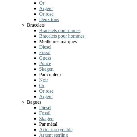
Or
Argent
Or rose
Deux tons
Bracelets
Bracelets pour dames
Bracelets pour hommes
Meilleures marques
Diesel
Fossil
Guess
Police
Skagen
Par couleur
Noir
Or
Or rose
Argent
Bagues
Diesel
Fossil
Skagen
Par métal
Acier inoxydable
Argent sterling