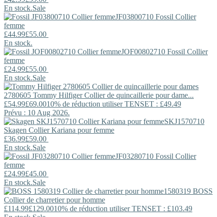
En stock.
Sale
JF03800710
Fossil
Collier
femme
£44.99
£55.00
En stock.
JOF00802710
Fossil
Collier
femme
£24.99
£55.00
En stock.
Sale
2780605
Tommy Hilfiger
Collier de quincaillerie pour dame...
£54.99
£69.00
10% de réduction utiliser TENSET : £49.49
Prévu : 10 Aug 2026.
SKJ1570710
Skagen
Collier Kariana pour femme
£36.99
£59.00
En stock.
Sale
JF03280710
Fossil
Collier
femme
£24.99
£45.00
En stock.
Sale
1580319
BOSS
Collier de charretier pour homme
£114.99
£129.00
10% de réduction utiliser TENSET : £103.49