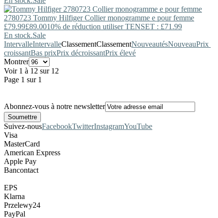
En stock.
Sale
2780723
Tommy Hilfiger
Collier monogramme e pour femme
£79.99
£89.00
10% de réduction utiliser TENSET : £71.99
En stock.
Sale
Intervalle
Intervalle
Classement
Classement
Nouveautés
Nouveau
Prix ​​
croissant
Bas prix
Prix décroissant
Prix élevé
Montrer
Voir 1 à 12 sur 12
Page 1 sur 1
Abonnez-vous à notre newsletter
Suivez-nous
Facebook
Twitter
Instagram
YouTube
Visa
MasterCard
American Express
Apple Pay
Bancontact
EPS
Klarna
Przelewy24
PayPal