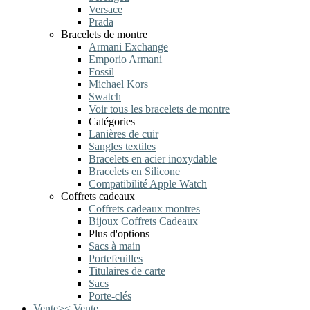
Versace
Prada
Bracelets de montre
Armani Exchange
Emporio Armani
Fossil
Michael Kors
Swatch
Voir tous les bracelets de montre
Catégories
Lanières de cuir
Sangles textiles
Bracelets en acier inoxydable
Bracelets en Silicone
Compatibilité Apple Watch
Coffrets cadeaux
Coffrets cadeaux montres
Bijoux Coffrets Cadeaux
Plus d'options
Sacs à main
Portefeuilles
Titulaires de carte
Sacs
Porte-clés
Vente
>
<
Vente