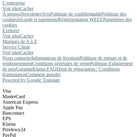
L'entreprise
Voir plus
Cacher
À propos
Newsletter
Avis
Politique de confidentialité
Politique des
cookies
Sécurité et paiements
Réglementation WEEE
Paramètres des
cookies
Explorer
Voir plus
Cacher
Marques de A à Z
Service Client
Voir plus
Cacher
Nous contacter
Informations de livraison
Politique de retours et de
remboursement
Conditions générales de vente
Politique d'alignement
de prix
Garantie
Klarna FAQ
Droit de rétractation / Conditions
d'annulation
Comment annuler
Powered by Google Translate
Visa
MasterCard
American Express
Apple Pay
Bancontact
EPS
Klarna
Przelewy24
PayPal