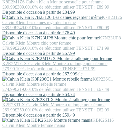
K8E2M1Z6
Calvin Klein
Montre sensuelle pour femme
£99.99
£309.00
10% de réduction utiliser TENSET : £89.99
Disponible d'occasion à partir de £84.99
K7B23126
Calvin Klein
Les dames regardent même
£89.99
£249.00
10% de réduction utiliser TENSET : £80.99
Disponible d'occasion à partir de £76.49
K7N23UP8
Calvin Klein
Montre chic pour femme
£79.99
£229.00
10% de réduction utiliser TENSET : £71.99
Disponible d'occasion à partir de £67.99
K2R2MTGX
Calvin Klein
Montre à rallonge pour femme
£79.99
10% de réduction utiliser TENSET : £71.99
Disponible d'occasion à partir de £67.99
Sale
K8P236C1
Calvin Klein
Montre rebelle femme
£74.99
£219.00
10% de réduction utiliser TENSET : £67.49
Disponible d'occasion à partir de £63.74
K2R2STLX
Calvin Klein
Montre à rallonge pour femme
£69.99
£359.00
10% de réduction utiliser TENSET : £62.99
Disponible d'occasion à partir de £59.49
KBK2S116
Calvin Klein
Montre femme mania