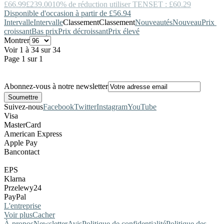
£66.99
£239.00
10% de réduction utiliser TENSET : £60.29
Disponible d'occasion à partir de £56.94
Intervalle
Intervalle
Classement
Classement
Nouveautés
Nouveau
Prix ​​
croissant
Bas prix
Prix décroissant
Prix élevé
Montrer
Voir 1 à 34 sur 34
Page 1 sur 1
Abonnez-vous à notre newsletter
Suivez-nous
Facebook
Twitter
Instagram
YouTube
Visa
MasterCard
American Express
Apple Pay
Bancontact
EPS
Klarna
Przelewy24
PayPal
L'entreprise
Voir plus
Cacher
À propos
Newsletter
Avis
Politique de confidentialité
Politique des