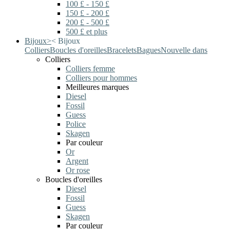
100 £ - 150 £
150 £ - 200 £
200 £ - 500 £
500 £ et plus
Bijoux
>
<
Bijoux
Colliers
Boucles d'oreilles
Bracelets
Bagues
Nouvelle dans
Colliers
Colliers femme
Colliers pour hommes
Meilleures marques
Diesel
Fossil
Guess
Police
Skagen
Par couleur
Or
Argent
Or rose
Boucles d'oreilles
Diesel
Fossil
Guess
Skagen
Par couleur