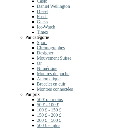
Casio
Daniel Wellington
Diesel
Fossil
Guess
Ice-Watch
Timex
Par catégorie
Sport
Chronographes
Designer
Mouvement Suisse
Or
Numérique
Montres de poche
Automatique
Bracelet en cuir
Montres connectées
Par prix
50 £ ou moins
50 £ - 100 £
100 £ - 150 £
150 £ - 200 £
200 £ - 500 £
500 £ et plus