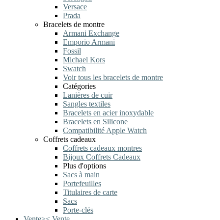
Versace
Prada
Bracelets de montre
Armani Exchange
Emporio Armani
Fossil
Michael Kors
Swatch
Voir tous les bracelets de montre
Catégories
Lanières de cuir
Sangles textiles
Bracelets en acier inoxydable
Bracelets en Silicone
Compatibilité Apple Watch
Coffrets cadeaux
Coffrets cadeaux montres
Bijoux Coffrets Cadeaux
Plus d'options
Sacs à main
Portefeuilles
Titulaires de carte
Sacs
Porte-clés
Vente
>
<
Vente