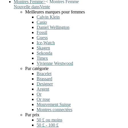
Montres Femme
>
<
Montres Femme
Nouvelle dans
Vente
Meilleures marques pour femmes
Calvin Klein
Casio
Daniel Wellington
Fossil
Guess
Ice-Watch
Skagen
Sekonda
Timex
Vivienne Westwood
Par catégorie
Bracelet
Brassard
Designer
Argent
Or
Or rose
Mouvement Suisse
Montres connectées
Par prix
50 £ ou moins
50 £ - 100 £