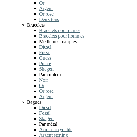
Or
Argent
Or rose
Deux tons
Bracelets
Bracelets pour dames
Bracelets pour hommes
Meilleures marques
Diesel
Fossil
Guess
Police
Skagen
Par couleur
Noir
Or
Or rose
Argent
Bagues
Diesel
Fossil
Skagen
Par métal
Acier inoxydable
Argent sterling