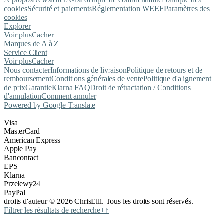
cookies
Sécurité et paiements
Réglementation WEEE
Paramètres des
cookies
Explorer
Voir plus
Cacher
Marques de A à Z
Service Client
Voir plus
Cacher
Nous contacter
Informations de livraison
Politique de retours et de
remboursement
Conditions générales de vente
Politique d'alignement
de prix
Garantie
Klarna FAQ
Droit de rétractation / Conditions
d'annulation
Comment annuler
Powered by Google Translate
Visa
MasterCard
American Express
Apple Pay
Bancontact
EPS
Klarna
Przelewy24
PayPal
droits d'auteur © 2026 ChrisElli. Tous les droits sont réservés.
Filtrer les résultats de recherche
+
↑