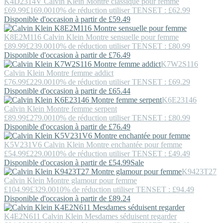
K4D2314V
Calvin Klein
Montre classique pour femme
£69.99
£169.00
10% de réduction utiliser TENSET : £62.99
Disponible d'occasion à partir de £59.49
K8E2M116
Calvin Klein
Montre sensuelle pour femme
£89.99
£239.00
10% de réduction utiliser TENSET : £80.99
Disponible d'occasion à partir de £76.49
K7W2S116
Calvin Klein
Montre femme addict
£76.99
£229.00
10% de réduction utiliser TENSET : £69.29
Disponible d'occasion à partir de £65.44
K6E23146
Calvin Klein
Montre femme serpent
£89.99
£279.00
10% de réduction utiliser TENSET : £80.99
Disponible d'occasion à partir de £76.49
K5V231V6
Calvin Klein
Montre enchantée pour femme
£54.99
£229.00
10% de réduction utiliser TENSET : £49.49
Disponible d'occasion à partir de £54.99
Sale
K9423T27
Calvin Klein
Montre glamour pour femme
£104.99
£329.00
10% de réduction utiliser TENSET : £94.49
Disponible d'occasion à partir de £89.24
K4E2N611
Calvin Klein
Mesdames séduisent regarder