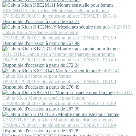
K8E2M111
Calvin Klein
Montre sensuelle pour femme
£74.98
£269.00
10% de réduction utiliser TENSET : £67.48
Disponible d'occasion à partir de £63.73
K4E2N61Y
Calvin Klein
Mesdames séduire montre
£79.99
£299.00
10% de réduction utiliser TENSET : £71.99
Disponible d'occasion à partir de £67.99
KBL231L6
Calvin Klein
Montre transparente pour femme
£84.99
£229.00
10% de réduction utiliser TENSET : £76.49
Disponible d'occasion à partir de £72.24
K6E23141
Calvin Klein
Montre serpent femme
£89.99
£279.00
10% de réduction utiliser TENSET : £80.99
Disponible d'occasion à partir de £76.49
K8E2S111
Calvin Klein
Montre sensuelle pour femme
£79.99
£269.00
10% de réduction utiliser TENSET : £71.99
Disponible d'occasion à partir de £67.99
K3M23U26
Calvin Klein
Montre minimaliste pour femme
£79.99
£279.00
10% de réduction utiliser TENSET : £71.99
Disponible d'occasion à partir de £67.99