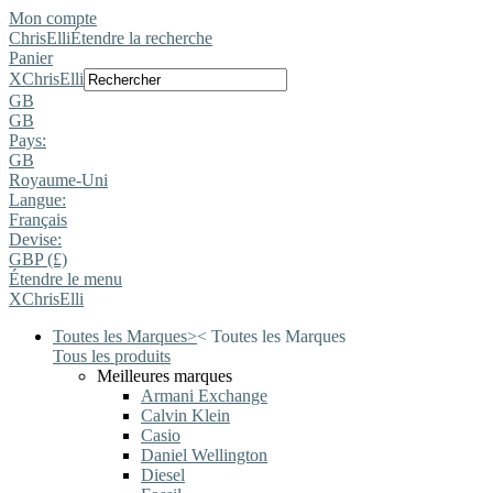
Mon compte
ChrisElli
Étendre la recherche
Panier
X
ChrisElli
GB
GB
Pays:
GB
Royaume-Uni
Langue:
Français
Devise:
GBP (£)
Étendre le menu
X
ChrisElli
Toutes les Marques
>
<
Toutes les Marques
Tous les produits
Meilleures marques
Armani Exchange
Calvin Klein
Casio
Daniel Wellington
Diesel