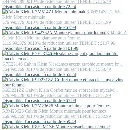
£84.99
£289.00
10% de réduction utiliser TENSET : £76.49
Disponible d'occasion à partir de £72.24
K3M514Z1
Calvin
Klein
Montre minimale
£79.99
£279.00
10% de réduction utiliser TENSET : £71.99
Disponible d'occasion à partir de £67.99
K942362A
Calvin Klein
Montre glamour pour femme
£119.99
£379.00
10% de réduction utiliser TENSET : £107.99
Disponible d'occasion à partir de £101.99
K7E23146
Calvin Klein
Mesdames argent graphique montre br...
£64.99
£269.00
10% de réduction utiliser TENSET : £58.49
Disponible d'occasion à partir de £55.24
K9D231ZZ
Calvin Klein
Coffret montre et bracelets mycalvi...
£79.99
£229.00
10% de réduction utiliser TENSET : £71.99
Disponible d'occasion à partir de £67.99
K3M23626
Calvin Klein
Montre minimale pour femmes
£69.99
£269.00
10% de réduction utiliser TENSET : £62.99
Disponible d'occasion à partir de £59.49