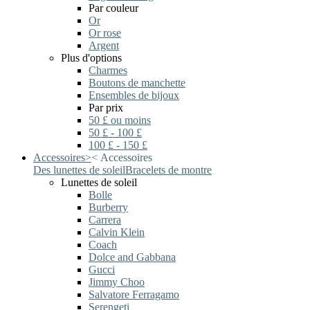
Par couleur
Or
Or rose
Argent
Plus d'options
Charmes
Boutons de manchette
Ensembles de bijoux
Par prix
50 £ ou moins
50 £ - 100 £
100 £ - 150 £
Accessoires
>
<
Accessoires
Des lunettes de soleil
Bracelets de montre
Lunettes de soleil
Bolle
Burberry
Carrera
Calvin Klein
Coach
Dolce and Gabbana
Gucci
Jimmy Choo
Salvatore Ferragamo
Serengeti