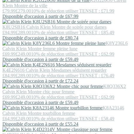
K2G226G6
Calvin
Klein
Montre de la ville
£79.99
£279.00
10% de réduction utiliser TENSET : £71.99
Disponible d'occasion à partir de £67.99
K8U2SB16
Calvin Klein
Montre de soirée pour dames
£94.99
£289.00
10% de réduction utiliser TENSET : £85.49
Disponible d'occasion à partir de £80.74
K8Y236L6
Calvin Klein
Montre femme pleine lune
£69.99
£249.00
10% de réduction utiliser TENSET : £62.99
Disponible d'occasion à partir de £59.49
K4E2N616
Calvin Klein
Mesdames séduisent regarder
£84.99
£289.00
10% de réduction utiliser TENSET : £76.49
Disponible d'occasion à partir de £72.24
K8Q336X2
Calvin Klein
Montre chic pour femme
£69.99
£249.00
10% de réduction utiliser TENSET : £62.99
Disponible d'occasion à partir de £59.49
K8A23146
Calvin Klein
Montre tourbillon femme
£64.99
£249.00
10% de réduction utiliser TENSET : £58.49
Disponible d'occasion à partir de £55.24