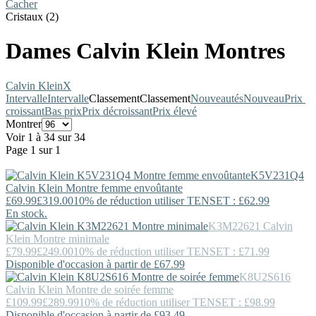
Cacher
Cristaux (2)
Dames Calvin Klein Montres
Calvin Klein
X
Intervalle
Intervalle
Classement
Classement
Nouveautés
Nouveau
Prix ​​
croissant
Bas prix
Prix décroissant
Prix élevé
Montrer
Voir 1 à 34 sur 34
Page 1 sur 1
K5V231Q4
Calvin Klein
Montre femme envoûtante
£69.99
£319.00
10% de réduction utiliser TENSET : £62.99
En stock.
K3M22621
Calvin
Klein
Montre minimale
£79.99
£249.00
10% de réduction utiliser TENSET : £71.99
Disponible d'occasion à partir de £67.99
K8U2S616
Calvin Klein
Montre de soirée femme
£109.99
£289.99
10% de réduction utiliser TENSET : £98.99
Disponible d'occasion à partir de £93.49