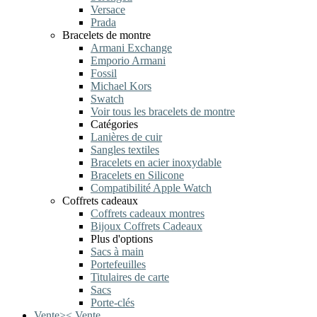
Versace
Prada
Bracelets de montre
Armani Exchange
Emporio Armani
Fossil
Michael Kors
Swatch
Voir tous les bracelets de montre
Catégories
Lanières de cuir
Sangles textiles
Bracelets en acier inoxydable
Bracelets en Silicone
Compatibilité Apple Watch
Coffrets cadeaux
Coffrets cadeaux montres
Bijoux Coffrets Cadeaux
Plus d'options
Sacs à main
Portefeuilles
Titulaires de carte
Sacs
Porte-clés
Vente
>
<
Vente