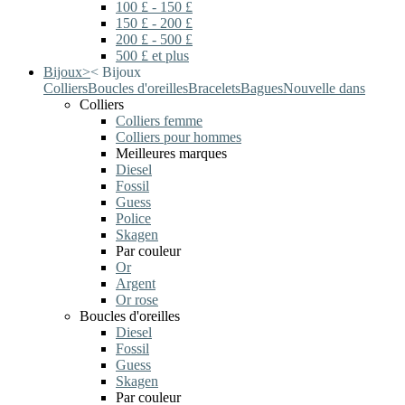
100 £ - 150 £
150 £ - 200 £
200 £ - 500 £
500 £ et plus
Bijoux
>
<
Bijoux
Colliers
Boucles d'oreilles
Bracelets
Bagues
Nouvelle dans
Colliers
Colliers femme
Colliers pour hommes
Meilleures marques
Diesel
Fossil
Guess
Police
Skagen
Par couleur
Or
Argent
Or rose
Boucles d'oreilles
Diesel
Fossil
Guess
Skagen
Par couleur