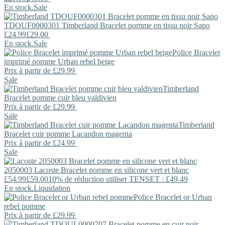
En stock.
Sale
TDOUF0000301
Timberland
Bracelet pomme en tissu noir Sapo
£24.99
£29.00
En stock.
Sale
Police
Bracelet
imprimé pomme Urban rebel beige
Prix ​​à partir de
£29.99
Sale
Timberland
Bracelet pomme cuir bleu valdivien
Prix ​​à partir de
£29.99
Sale
Timberland
Bracelet cuir pomme Lacandon magenta
Prix ​​à partir de
£24.99
Sale
2050003
Lacoste
Bracelet pomme en silicone vert et blanc
£54.99
£59.00
10% de réduction utiliser TENSET : £49.49
En stock.
Liquidation
Police
Bracelet or Urban
rebel pomme
Prix ​​à partir de
£29.99