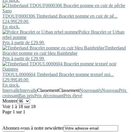
En stock.
TDOUF0000306
Timberland
Bracelet pomme en cuir de pê...
£24.99
£29.00
En stock.
Police
Bracelet or Urban
rebel pomme
Prix ​​à partir de
£29.99
Timberland
Bracelet pomme en cuir bleu Bainbridge
Prix ​​à partir de
£29.99
TDOUL0000604
Timberland
Bracelet pomme texturé noi...
£29.99
£49.00
En stock.
Intervalle
Intervalle
Classement
Classement
Nouveautés
Nouveau
Prix ​​
croissant
Bas prix
Prix décroissant
Prix élevé
Montrer
Voir 1 à 18 sur 18
Page 1 sur 1
Abonnez-vous à notre newsletter