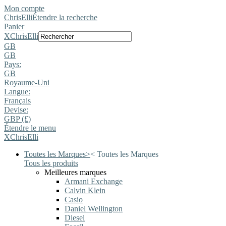
Mon compte
ChrisElli
Étendre la recherche
Panier
X
ChrisElli
GB
GB
Pays:
GB
Royaume-Uni
Langue:
Français
Devise:
GBP (£)
Étendre le menu
X
ChrisElli
Toutes les Marques
>
<
Toutes les Marques
Tous les produits
Meilleures marques
Armani Exchange
Calvin Klein
Casio
Daniel Wellington
Diesel