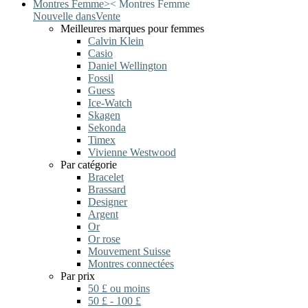
Montres Femme
>
<
Montres Femme
Nouvelle dans
Vente
Meilleures marques pour femmes
Calvin Klein
Casio
Daniel Wellington
Fossil
Guess
Ice-Watch
Skagen
Sekonda
Timex
Vivienne Westwood
Par catégorie
Bracelet
Brassard
Designer
Argent
Or
Or rose
Mouvement Suisse
Montres connectées
Par prix
50 £ ou moins
50 £ - 100 £