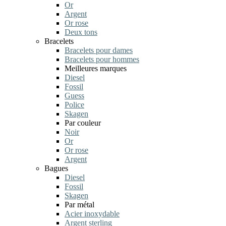
Or
Argent
Or rose
Deux tons
Bracelets
Bracelets pour dames
Bracelets pour hommes
Meilleures marques
Diesel
Fossil
Guess
Police
Skagen
Par couleur
Noir
Or
Or rose
Argent
Bagues
Diesel
Fossil
Skagen
Par métal
Acier inoxydable
Argent sterling