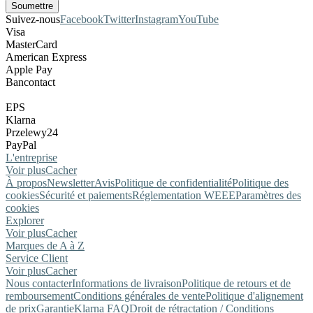
Suivez-nous
Facebook
Twitter
Instagram
YouTube
Visa
MasterCard
American Express
Apple Pay
Bancontact
EPS
Klarna
Przelewy24
PayPal
L'entreprise
Voir plus
Cacher
À propos
Newsletter
Avis
Politique de confidentialité
Politique des
cookies
Sécurité et paiements
Réglementation WEEE
Paramètres des
cookies
Explorer
Voir plus
Cacher
Marques de A à Z
Service Client
Voir plus
Cacher
Nous contacter
Informations de livraison
Politique de retours et de
remboursement
Conditions générales de vente
Politique d'alignement
de prix
Garantie
Klarna FAQ
Droit de rétractation / Conditions