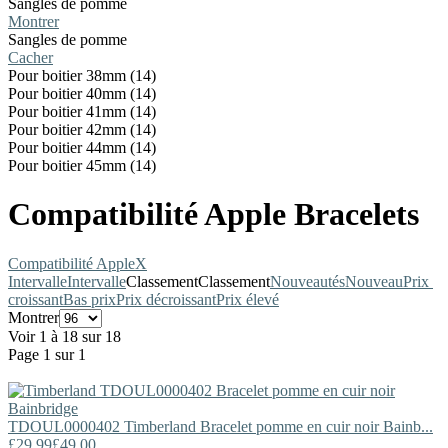
Sangles de pomme
Montrer
Sangles de pomme
Cacher
Pour boitier 38mm (14)
Pour boitier 40mm (14)
Pour boitier 41mm (14)
Pour boitier 42mm (14)
Pour boitier 44mm (14)
Pour boitier 45mm (14)
Compatibilité Apple Bracelets
Compatibilité Apple
X
Intervalle
Intervalle
Classement
Classement
Nouveautés
Nouveau
Prix ​​
croissant
Bas prix
Prix décroissant
Prix élevé
Montrer
Voir 1 à 18 sur 18
Page 1 sur 1
TDOUL0000402
Timberland
Bracelet pomme en cuir noir Bainb...
£29.99
£49.00