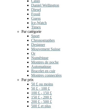
Casio
Daniel Wellington
Diesel
Fossil
Guess
Ice-Watch
Timex
Par catégorie
Sport
Chronographes
Designer
Mouvement Suisse
Or
Numérique
Montres de poche
Automatique
Bracelet en cuir
Montres connectées
Par prix
50 £ ou moins
50 £ - 100 £
100 £ - 150 £
150 £ - 200 £
200 £ - 500 £
500 £ et plus