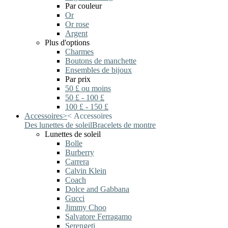
Par couleur
Or
Or rose
Argent
Plus d'options
Charmes
Boutons de manchette
Ensembles de bijoux
Par prix
50 £ ou moins
50 £ - 100 £
100 £ - 150 £
Accessoires
>
<
Accessoires
Des lunettes de soleil
Bracelets de montre
Lunettes de soleil
Bolle
Burberry
Carrera
Calvin Klein
Coach
Dolce and Gabbana
Gucci
Jimmy Choo
Salvatore Ferragamo
Serengeti