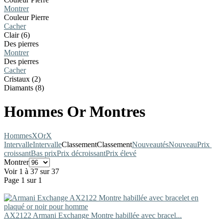
Montrer
Couleur Pierre
Cacher
Clair (6)
Des pierres
Montrer
Des pierres
Cacher
Cristaux (2)
Diamants (8)
Hommes Or Montres
Hommes
X
Or
X
Intervalle
Intervalle
Classement
Classement
Nouveautés
Nouveau
Prix ​​
croissant
Bas prix
Prix décroissant
Prix élevé
Montrer
Voir 1 à 37 sur 37
Page 1 sur 1
AX2122
Armani Exchange
Montre habillée avec bracel...