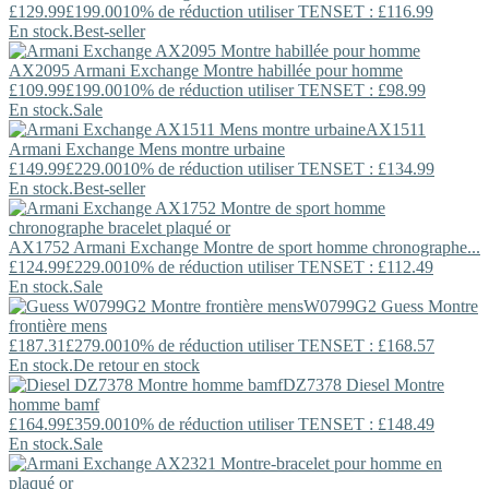
£129.99
£199.00
10% de réduction utiliser TENSET : £116.99
En stock.
Best-seller
AX2095
Armani Exchange
Montre habillée pour homme
£109.99
£199.00
10% de réduction utiliser TENSET : £98.99
En stock.
Sale
AX1511
Armani Exchange
Mens montre urbaine
£149.99
£229.00
10% de réduction utiliser TENSET : £134.99
En stock.
Best-seller
AX1752
Armani Exchange
Montre de sport homme chronographe...
£124.99
£229.00
10% de réduction utiliser TENSET : £112.49
En stock.
Sale
W0799G2
Guess
Montre
frontière mens
£187.31
£279.00
10% de réduction utiliser TENSET : £168.57
En stock.
De retour en stock
DZ7378
Diesel
Montre
homme bamf
£164.99
£359.00
10% de réduction utiliser TENSET : £148.49
En stock.
Sale