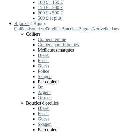
100 £ - 150 £
150 £ - 200 £
200 £ - 500 £
500 £ et plus
Bijoux
>
<
Bijoux
Colliers
Boucles d'oreilles
Bracelets
Bagues
Nouvelle dans
Colliers
Colliers femme
Colliers pour hommes
Meilleures marques
Diesel
Fossil
Guess
Police
Skagen
Par couleur
Or
Argent
Or rose
Boucles d'oreilles
Diesel
Fossil
Guess
Skagen
Par couleur