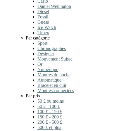
Casio
Daniel Wellington
Diesel
Fossil
Guess
Ice-Watch
Timex
Par catégorie
Sport
Chronographes
Designer
Mouvement Suisse
Or
Numérique
Montres de poche
Automatique
Bracelet en cuir
Montres connectées
Par prix
50 £ ou moins
50 £ - 100 £
100 £ - 150 £
150 £ - 200 £
200 £ - 500 £
500 £ et plus