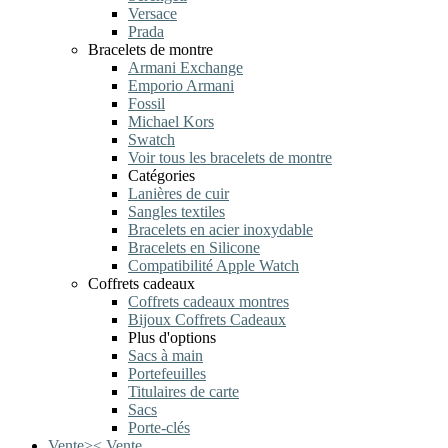
Versace
Prada
Bracelets de montre
Armani Exchange
Emporio Armani
Fossil
Michael Kors
Swatch
Voir tous les bracelets de montre
Catégories
Lanières de cuir
Sangles textiles
Bracelets en acier inoxydable
Bracelets en Silicone
Compatibilité Apple Watch
Coffrets cadeaux
Coffrets cadeaux montres
Bijoux Coffrets Cadeaux
Plus d'options
Sacs à main
Portefeuilles
Titulaires de carte
Sacs
Porte-clés
Vente
>
<
Vente