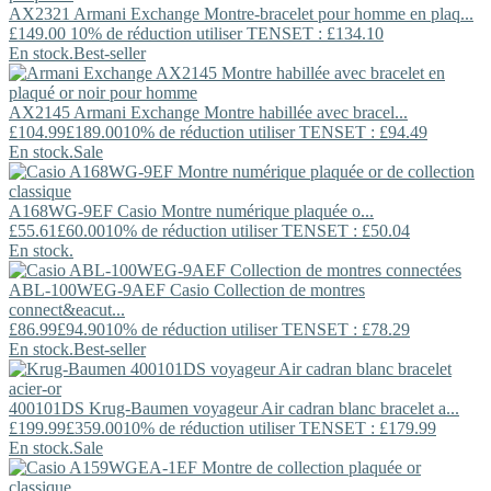
AX2321
Armani Exchange
Montre-bracelet pour homme en plaq...
£149.00
10% de réduction utiliser TENSET : £134.10
En stock.
Best-seller
AX2145
Armani Exchange
Montre habillée avec bracel...
£104.99
£189.00
10% de réduction utiliser TENSET : £94.49
En stock.
Sale
A168WG-9EF
Casio
Montre numérique plaquée o...
£55.61
£60.00
10% de réduction utiliser TENSET : £50.04
En stock.
ABL-100WEG-9AEF
Casio
Collection de montres
connect&eacut...
£86.99
£94.90
10% de réduction utiliser TENSET : £78.29
En stock.
Best-seller
400101DS
Krug-Baumen
voyageur Air cadran blanc bracelet a...
£199.99
£359.00
10% de réduction utiliser TENSET : £179.99
En stock.
Sale