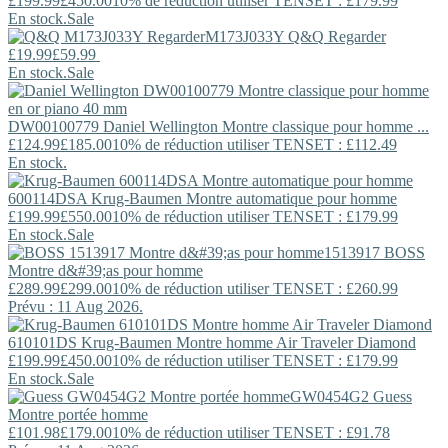
£199.99
£450.00
10% de réduction utiliser TENSET : £179.99
En stock.
Sale
M173J033Y
Q&Q
Regarder
£19.99
£59.99
En stock.
Sale
DW00100779
Daniel Wellington
Montre classique pour homme ...
£124.99
£185.00
10% de réduction utiliser TENSET : £112.49
En stock.
600114DSA
Krug-Baumen
Montre automatique pour homme
£199.99
£550.00
10% de réduction utiliser TENSET : £179.99
En stock.
Sale
1513917
BOSS
Montre d&#39;as pour homme
£289.99
£299.00
10% de réduction utiliser TENSET : £260.99
Prévu : 11 Aug 2026.
610101DS
Krug-Baumen
Montre homme Air Traveler Diamond
£199.99
£450.00
10% de réduction utiliser TENSET : £179.99
En stock.
Sale
GW0454G2
Guess
Montre portée homme
£101.98
£179.00
10% de réduction utiliser TENSET : £91.78