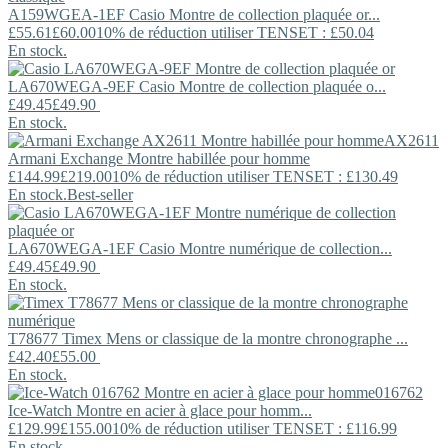
A159WGEA-1EF
Casio
Montre de collection plaquée or...
£55.61
£60.00
10% de réduction utiliser TENSET : £50.04
En stock.
LA670WEGA-9EF
Casio
Montre de collection plaquée o...
£49.45
£49.90
En stock.
AX2611
Armani Exchange
Montre habillée pour homme
£144.99
£219.00
10% de réduction utiliser TENSET : £130.49
En stock.
Best-seller
LA670WEGA-1EF
Casio
Montre numérique de collection...
£49.45
£49.90
En stock.
T78677
Timex
Mens or classique de la montre chronographe ...
£42.40
£55.00
En stock.
016762
Ice-Watch
Montre en acier à glace pour homm...
£129.99
£155.00
10% de réduction utiliser TENSET : £116.99
En stock.