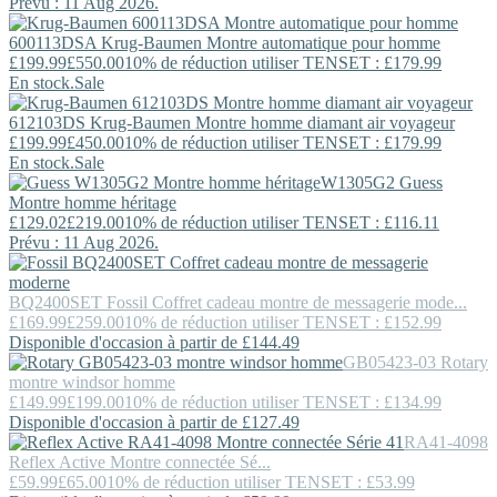
Prévu : 11 Aug 2026.
600113DSA
Krug-Baumen
Montre automatique pour homme
£199.99
£550.00
10% de réduction utiliser TENSET : £179.99
En stock.
Sale
612103DS
Krug-Baumen
Montre homme diamant air voyageur
£199.99
£450.00
10% de réduction utiliser TENSET : £179.99
En stock.
Sale
W1305G2
Guess
Montre homme héritage
£129.02
£219.00
10% de réduction utiliser TENSET : £116.11
Prévu : 11 Aug 2026.
BQ2400SET
Fossil
Coffret cadeau montre de messagerie mode...
£169.99
£259.00
10% de réduction utiliser TENSET : £152.99
Disponible d'occasion à partir de £144.49
GB05423-03
Rotary
montre windsor homme
£149.99
£199.00
10% de réduction utiliser TENSET : £134.99
Disponible d'occasion à partir de £127.49
RA41-4098
Reflex Active
Montre connectée Sé...
£59.99
£65.00
10% de réduction utiliser TENSET : £53.99