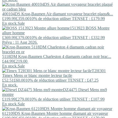
400104DS
Krug-Baumen
Air diamant voyageur bracelet plaqu&...
£199.99
£359.00
10% de réduction utiliser TENSET : £179.99
En stock.
Sale
1513923
BOSS
Montre
allure homme
£369.99
£379.00
10% de réduction utiliser TENSET : £332.99
Prévu : 11 Aug 2026.
5118DM
Krug-Baumen
Charleston 4 diamants cadran noir brac...
£44.99
£219.00
En stock.
Sale
T2H301
Timex
Mens or blanc montre lecteur facile
£52.51
£60.00
10% de réduction utiliser TENSET : £47.25
En stock.
DZ4475
Diesel
Mens ms9
montre
£119.99
£279.00
10% de réduction utiliser TENSET : £107.99
En stock.
Sale
612109DS
Krug-Baumen
Montre homme diamant air voyageur