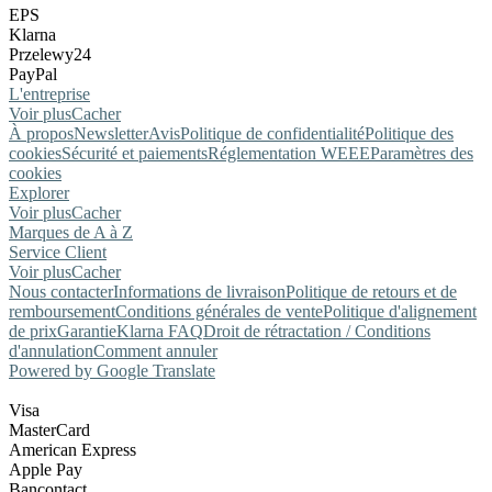
EPS
Klarna
Przelewy24
PayPal
L'entreprise
Voir plus
Cacher
À propos
Newsletter
Avis
Politique de confidentialité
Politique des
cookies
Sécurité et paiements
Réglementation WEEE
Paramètres des
cookies
Explorer
Voir plus
Cacher
Marques de A à Z
Service Client
Voir plus
Cacher
Nous contacter
Informations de livraison
Politique de retours et de
remboursement
Conditions générales de vente
Politique d'alignement
de prix
Garantie
Klarna FAQ
Droit de rétractation / Conditions
d'annulation
Comment annuler
Powered by Google Translate
Visa
MasterCard
American Express
Apple Pay
Bancontact