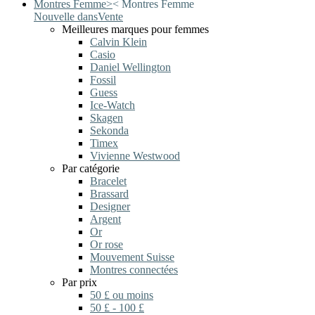
Montres Femme
>
<
Montres Femme
Nouvelle dans
Vente
Meilleures marques pour femmes
Calvin Klein
Casio
Daniel Wellington
Fossil
Guess
Ice-Watch
Skagen
Sekonda
Timex
Vivienne Westwood
Par catégorie
Bracelet
Brassard
Designer
Argent
Or
Or rose
Mouvement Suisse
Montres connectées
Par prix
50 £ ou moins
50 £ - 100 £