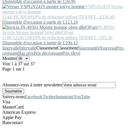
Disponible d'occasion à partir de £59.99
VSPGN2419
Versus
montre tokyo homme
£144.99
£309.00
10% de réduction utiliser TENSET : £130.49
Disponible d'occasion à partir de £123.24
IN-49501
Invicta
Montre homme objet d&#39;art
£106.12
£415.00
10% de réduction utiliser TENSET : £95.50
Disponible d'occasion à partir de £106.12
Intervalle
Intervalle
Classement
Classement
Nouveautés
Nouveau
Prix ​​
croissant
Bas prix
Prix décroissant
Prix élevé
Montrer
Voir 1 à 37 sur 37
Page 1 sur 1
Abonnez-vous à notre newsletter
Suivez-nous
Facebook
Twitter
Instagram
YouTube
Visa
MasterCard
American Express
Apple Pay
Bancontact