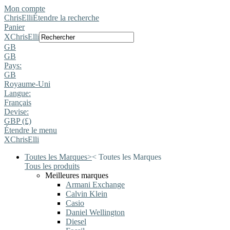
Mon compte
ChrisElli
Étendre la recherche
Panier
X
ChrisElli
GB
GB
Pays:
GB
Royaume-Uni
Langue:
Français
Devise:
GBP (£)
Étendre le menu
X
ChrisElli
Toutes les Marques
>
<
Toutes les Marques
Tous les produits
Meilleures marques
Armani Exchange
Calvin Klein
Casio
Daniel Wellington
Diesel