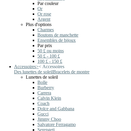
Par couleur
Or
Or rose
Argent
Plus d'options
Charmes
Boutons de manchette
Ensembles de bijoux
Par prix
50 £ ou moins
50 £ - 100 £
100 £ - 150 £
Accessoires
>
<
Accessoires
Des lunettes de soleil
Bracelets de montre
Lunettes de soleil
Bolle
Burberry
Carrera
Calvin Klein
Coach
Dolce and Gabbana
Gucci
Jimmy Choo
Salvatore Ferragamo
Serengeti