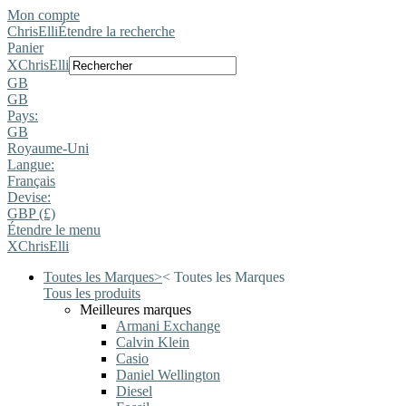
Mon compte
ChrisElli
Étendre la recherche
Panier
X
ChrisElli
GB
GB
Pays:
GB
Royaume-Uni
Langue:
Français
Devise:
GBP (£)
Étendre le menu
X
ChrisElli
Toutes les Marques
>
<
Toutes les Marques
Tous les produits
Meilleures marques
Armani Exchange
Calvin Klein
Casio
Daniel Wellington
Diesel