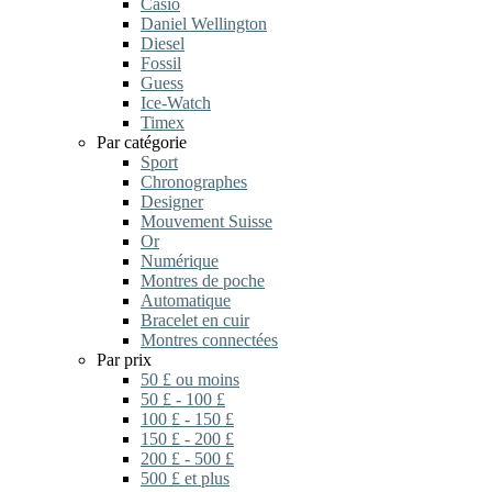
Casio
Daniel Wellington
Diesel
Fossil
Guess
Ice-Watch
Timex
Par catégorie
Sport
Chronographes
Designer
Mouvement Suisse
Or
Numérique
Montres de poche
Automatique
Bracelet en cuir
Montres connectées
Par prix
50 £ ou moins
50 £ - 100 £
100 £ - 150 £
150 £ - 200 £
200 £ - 500 £
500 £ et plus