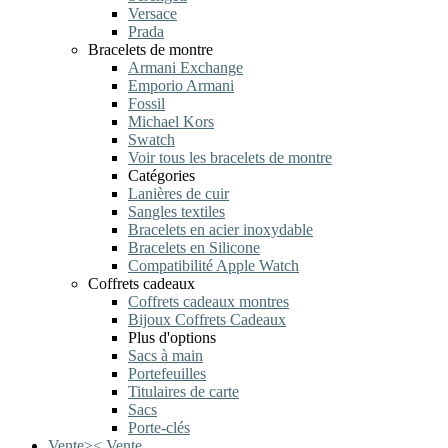
Versace
Prada
Bracelets de montre
Armani Exchange
Emporio Armani
Fossil
Michael Kors
Swatch
Voir tous les bracelets de montre
Catégories
Lanières de cuir
Sangles textiles
Bracelets en acier inoxydable
Bracelets en Silicone
Compatibilité Apple Watch
Coffrets cadeaux
Coffrets cadeaux montres
Bijoux Coffrets Cadeaux
Plus d'options
Sacs à main
Portefeuilles
Titulaires de carte
Sacs
Porte-clés
Vente
>
<
Vente