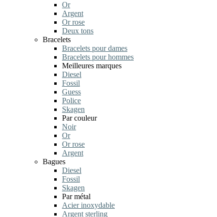
Or
Argent
Or rose
Deux tons
Bracelets
Bracelets pour dames
Bracelets pour hommes
Meilleures marques
Diesel
Fossil
Guess
Police
Skagen
Par couleur
Noir
Or
Or rose
Argent
Bagues
Diesel
Fossil
Skagen
Par métal
Acier inoxydable
Argent sterling