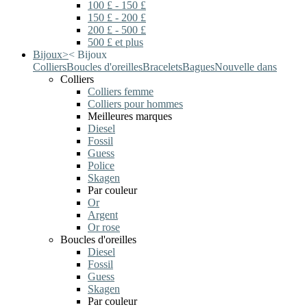
100 £ - 150 £
150 £ - 200 £
200 £ - 500 £
500 £ et plus
Bijoux
>
<
Bijoux
Colliers
Boucles d'oreilles
Bracelets
Bagues
Nouvelle dans
Colliers
Colliers femme
Colliers pour hommes
Meilleures marques
Diesel
Fossil
Guess
Police
Skagen
Par couleur
Or
Argent
Or rose
Boucles d'oreilles
Diesel
Fossil
Guess
Skagen
Par couleur