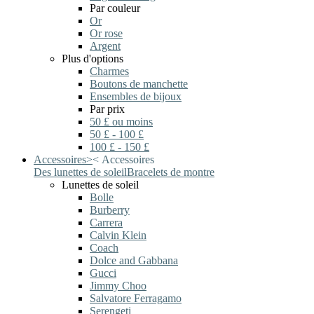
Par couleur
Or
Or rose
Argent
Plus d'options
Charmes
Boutons de manchette
Ensembles de bijoux
Par prix
50 £ ou moins
50 £ - 100 £
100 £ - 150 £
Accessoires
>
<
Accessoires
Des lunettes de soleil
Bracelets de montre
Lunettes de soleil
Bolle
Burberry
Carrera
Calvin Klein
Coach
Dolce and Gabbana
Gucci
Jimmy Choo
Salvatore Ferragamo
Serengeti