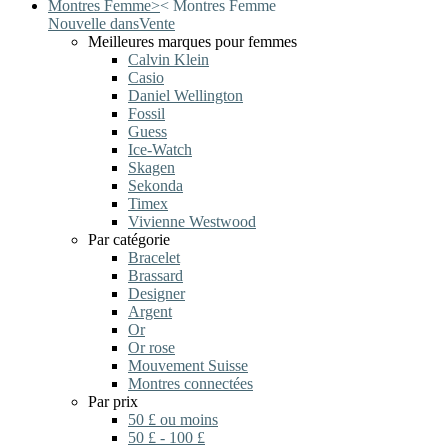
Montres Femme
>
<
Montres Femme
Nouvelle dans
Vente
Meilleures marques pour femmes
Calvin Klein
Casio
Daniel Wellington
Fossil
Guess
Ice-Watch
Skagen
Sekonda
Timex
Vivienne Westwood
Par catégorie
Bracelet
Brassard
Designer
Argent
Or
Or rose
Mouvement Suisse
Montres connectées
Par prix
50 £ ou moins
50 £ - 100 £