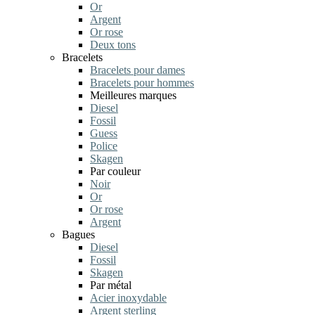
Or
Argent
Or rose
Deux tons
Bracelets
Bracelets pour dames
Bracelets pour hommes
Meilleures marques
Diesel
Fossil
Guess
Police
Skagen
Par couleur
Noir
Or
Or rose
Argent
Bagues
Diesel
Fossil
Skagen
Par métal
Acier inoxydable
Argent sterling