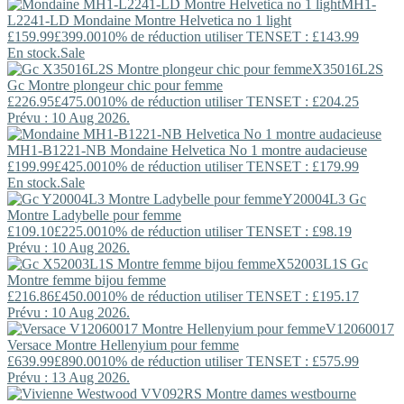
MH1-
L2241-LD
Mondaine
Montre Helvetica no 1 light
£159.99
£399.00
10% de réduction utiliser TENSET : £143.99
En stock.
Sale
X35016L2S
Gc
Montre plongeur chic pour femme
£226.95
£475.00
10% de réduction utiliser TENSET : £204.25
Prévu : 10 Aug 2026.
MH1-B1221-NB
Mondaine
Helvetica No 1 montre audacieuse
£199.99
£425.00
10% de réduction utiliser TENSET : £179.99
En stock.
Sale
Y20004L3
Gc
Montre Ladybelle pour femme
£109.10
£225.00
10% de réduction utiliser TENSET : £98.19
Prévu : 10 Aug 2026.
X52003L1S
Gc
Montre femme bijou femme
£216.86
£450.00
10% de réduction utiliser TENSET : £195.17
Prévu : 10 Aug 2026.
V12060017
Versace
Montre Hellenyium pour femme
£639.99
£890.00
10% de réduction utiliser TENSET : £575.99
Prévu : 13 Aug 2026.