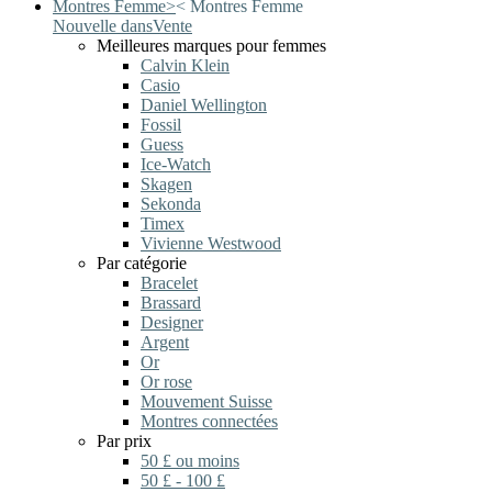
Montres Femme
>
<
Montres Femme
Nouvelle dans
Vente
Meilleures marques pour femmes
Calvin Klein
Casio
Daniel Wellington
Fossil
Guess
Ice-Watch
Skagen
Sekonda
Timex
Vivienne Westwood
Par catégorie
Bracelet
Brassard
Designer
Argent
Or
Or rose
Mouvement Suisse
Montres connectées
Par prix
50 £ ou moins
50 £ - 100 £