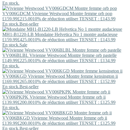
En stock.
VV006GDCM
Vivienne Westwood
Montre femme orb pop
£159.99
£215.00
10% de réduction utiliser TENSET : £143.99
En stock.
Best-seller
MH1-B1220-LB
Mondaine
Helvetica No 1 montre audacieuse
£159.99
£425.00
10% de réduction utiliser TENSET : £143.99
En stock.
Sale
VV006BLBL
Vivienne Westwood
Montre femme orb pastelle
£149.99
£225.00
10% de réduction utiliser TENSET : £134.99
En stock.
VV006KGD
Vivienne Westwood
Montre femme kensington ii
£169.99
£265.00
10% de réduction utiliser TENSET : £152.99
En stock.
Best-seller
VV006PKPK
Vivienne Westwood
Montre femme orb ii
£139.99
£200.00
10% de réduction utiliser TENSET : £125.99
En stock.
VV006BKGD
Vivienne Westwood
Montre femme orb ii
£139.99
£200.00
10% de réduction utiliser TENSET : £125.99
En stock.
Best-seller