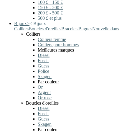
100 £ - 150 £
150 £ - 200 £
200 £ - 500 £
500 £ et plus
Bijoux
>
<
Bijoux
Colliers
Boucles d'oreilles
Bracelets
Bagues
Nouvelle dans
Colliers
Colliers femme
Colliers pour hommes
Meilleures marques
Diesel
Fossil
Guess
Police
Skagen
Par couleur
Or
Argent
Or rose
Boucles d'oreilles
Diesel
Fossil
Guess
Skagen
Par couleur