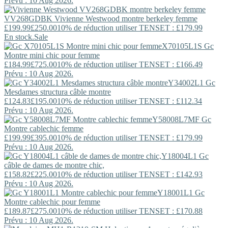
Prévu : 10 Aug 2026.
VV268GDBK
Vivienne Westwood
montre berkeley femme
£199.99
£250.00
10% de réduction utiliser TENSET : £179.99
En stock.
Sale
X70105L1S
Gc
Montre mini chic pour femme
£184.99
£725.00
10% de réduction utiliser TENSET : £166.49
Prévu : 10 Aug 2026.
Y34002L1
Gc
Mesdames structura câble montre
£124.83
£195.00
10% de réduction utiliser TENSET : £112.34
Prévu : 10 Aug 2026.
Y58008L7MF
Gc
Montre cablechic femme
£199.99
£395.00
10% de réduction utiliser TENSET : £179.99
Prévu : 10 Aug 2026.
Y18004L1
Gc
câble de dames de montre chic,
£158.82
£225.00
10% de réduction utiliser TENSET : £142.93
Prévu : 10 Aug 2026.
Y18001L1
Gc
Montre cablechic pour femme
£189.87
£275.00
10% de réduction utiliser TENSET : £170.88
Prévu : 10 Aug 2026.