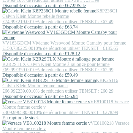
£79.99
10% de réduction utiliser TENSET : £71.99
Disponible d'occasion à partir de £67.99
Sale
K8P236C1
Calvin Klein
Montre rebelle femme
£74.99
£219.00
10% de réduction utiliser TENSET : £67.49
Disponible d'occasion à partir de £63.74
VV163GDCM
Vivienne Westwood
Montre Carnaby pour femme
£150.73
£225.00
10% de réduction utiliser TENSET : £135.65
Disponible d'occasion à partir de £128.12
K2R2STLX
Calvin Klein
Montre à rallonge pour femme
£69.99
£359.00
10% de réduction utiliser TENSET : £62.99
Disponible d'occasion à partir de £59.49
KBK2S116
Calvin Klein
Montre femme mania
£66.99
£239.00
10% de réduction utiliser TENSET : £60.29
Disponible d'occasion à partir de £56.94
VE8100118
Versace
Montre femme cercle v
£309.99
£580.00
10% de réduction utiliser TENSET : £278.99
En rupture de stock.
VE8100218
Versace
Montre femme cercle v