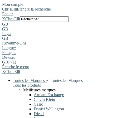
Mon compte
ChrisElli
Étendre la recherche
Panier
X
ChrisElli
GB
GB
Pays:
GB
Royaume-Uni
Langue:
Français
Devise:
GBP (£)
Étendre le menu
X
ChrisElli
Toutes les Marques
>
<
Toutes les Marques
Tous les produits
Meilleures marques
Armani Exchange
Calvin Klein
Casio
Daniel Wellington
Diesel