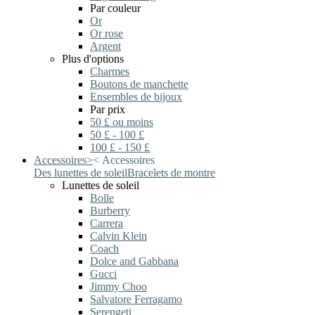
Par couleur
Or
Or rose
Argent
Plus d'options
Charmes
Boutons de manchette
Ensembles de bijoux
Par prix
50 £ ou moins
50 £ - 100 £
100 £ - 150 £
Accessoires
>
<
Accessoires
Des lunettes de soleil
Bracelets de montre
Lunettes de soleil
Bolle
Burberry
Carrera
Calvin Klein
Coach
Dolce and Gabbana
Gucci
Jimmy Choo
Salvatore Ferragamo
Serengeti