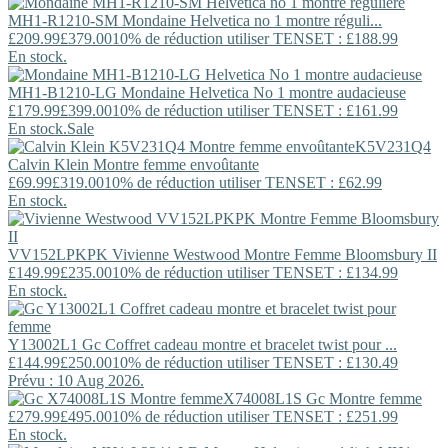
MH1-R1210-SM
Mondaine
Helvetica no 1 montre réguli...
£209.99
£379.00
10% de réduction utiliser TENSET : £188.99
En stock.
MH1-B1210-LG
Mondaine
Helvetica No 1 montre audacieuse
£179.99
£399.00
10% de réduction utiliser TENSET : £161.99
En stock.
Sale
K5V231Q4
Calvin Klein
Montre femme envoûtante
£69.99
£319.00
10% de réduction utiliser TENSET : £62.99
En stock.
VV152LPKPK
Vivienne Westwood
Montre Femme Bloomsbury II
£149.99
£235.00
10% de réduction utiliser TENSET : £134.99
En stock.
Y13002L1
Gc
Coffret cadeau montre et bracelet twist pour ...
£144.99
£250.00
10% de réduction utiliser TENSET : £130.49
Prévu : 10 Aug 2026.
X74008L1S
Gc
Montre femme
£279.99
£495.00
10% de réduction utiliser TENSET : £251.99
En stock.