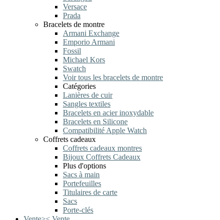
Versace
Prada
Bracelets de montre
Armani Exchange
Emporio Armani
Fossil
Michael Kors
Swatch
Voir tous les bracelets de montre
Catégories
Lanières de cuir
Sangles textiles
Bracelets en acier inoxydable
Bracelets en Silicone
Compatibilité Apple Watch
Coffrets cadeaux
Coffrets cadeaux montres
Bijoux Coffrets Cadeaux
Plus d'options
Sacs à main
Portefeuilles
Titulaires de carte
Sacs
Porte-clés
Vente
>
<
Vente