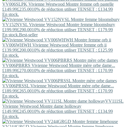
VV006SLPK
Vivienne Westwood
Montre femme orb pastelle
£149.99
£235.00
10% de réduction utiliser TENSET : £134.99
En stock.
VV152NVSL
Vivienne Westwood
Montre femme bloomsbury
£199.99
£290.00
10% de réduction utiliser TENSET : £179.99
En stock.
Best-seller
VV006WHWH
Vivienne Westwood
Montre femme orb ii
£139.99
£200.00
10% de réduction utiliser TENSET : £125.99
En stock.
VV006PBRRS
Vivienne Westwood
Montre mère orbe dame...
£189.99
£270.00
10% de réduction utiliser TENSET : £170.99
En stock.
VV006PRSSL
Vivienne Westwood
Montre mère orbe dame...
£189.99
£265.00
10% de réduction utiliser TENSET : £170.99
En stock.
VV111SL
Vivienne Westwood
Montre dame holloway
£149.99
£245.00
10% de réduction utiliser TENSET : £134.99
En stock.
VV244GRGD
Vivienne Westwood
Montre femme limehouse