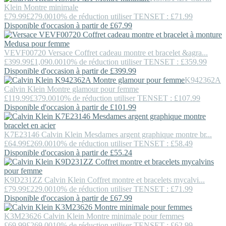
Klein
Montre minimale
£79.99
£279.00
10% de réduction utiliser TENSET : £71.99
Disponible d'occasion à partir de £67.99
VEVF00720
Versace
Coffret cadeau montre et bracelet &agra...
£399.99
£1,090.00
10% de réduction utiliser TENSET : £359.99
Disponible d'occasion à partir de £399.99
K942362A
Calvin Klein
Montre glamour pour femme
£119.99
£379.00
10% de réduction utiliser TENSET : £107.99
Disponible d'occasion à partir de £101.99
K7E23146
Calvin Klein
Mesdames argent graphique montre br...
£64.99
£269.00
10% de réduction utiliser TENSET : £58.49
Disponible d'occasion à partir de £55.24
K9D231ZZ
Calvin Klein
Coffret montre et bracelets mycalvi...
£79.99
£229.00
10% de réduction utiliser TENSET : £71.99
Disponible d'occasion à partir de £67.99
K3M23626
Calvin Klein
Montre minimale pour femmes
£69.99
£269.00
10% de réduction utiliser TENSET : £62.99