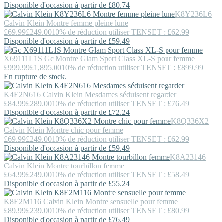
Disponible d'occasion à partir de £80.74
K8Y236L6
Calvin Klein
Montre femme pleine lune
£69.99
£249.00
10% de réduction utiliser TENSET : £62.99
Disponible d'occasion à partir de £59.49
X69111L1S
Gc
Montre Glam Sport Class XL-S pour femme
£999.99
£1,895.00
10% de réduction utiliser TENSET : £899.99
En rupture de stock.
K4E2N616
Calvin Klein
Mesdames séduisent regarder
£84.99
£289.00
10% de réduction utiliser TENSET : £76.49
Disponible d'occasion à partir de £72.24
K8Q336X2
Calvin Klein
Montre chic pour femme
£69.99
£249.00
10% de réduction utiliser TENSET : £62.99
Disponible d'occasion à partir de £59.49
K8A23146
Calvin Klein
Montre tourbillon femme
£64.99
£249.00
10% de réduction utiliser TENSET : £58.49
Disponible d'occasion à partir de £55.24
K8E2M116
Calvin Klein
Montre sensuelle pour femme
£89.99
£239.00
10% de réduction utiliser TENSET : £80.99
Disponible d'occasion à partir de £76.49