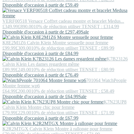
Disponible d'occasion à partir de £59.49
VERF00518
Versace
Coffret cadeau montre et bracelet Medus...
£349.99
£890.00
10% de réduction utiliser TENSET : £314.99
Disponible d'occasion à partir de £297.49
Sale
K8E2M1Z6
Calvin Klein
Montre sensuelle pour femme
£99.99
£309.00
10% de réduction utiliser TENSET : £89.99
Disponible d'occasion à partir de £84.99
K7B23126
Calvin Klein
Les dames regardent même
£89.99
£249.00
10% de réduction utiliser TENSET : £80.99
Disponible d'occasion à partir de £76.49
701064
WatchPeople
Montre femme wp6
£64.99
£200.00
10% de réduction utiliser TENSET : £58.49
Disponible d'occasion à partir de £64.99
Sale
K7N23UP8
Calvin Klein
Montre chic pour femme
£79.99
£229.00
10% de réduction utiliser TENSET : £71.99
Disponible d'occasion à partir de £67.99
K2R2MTGX
Calvin Klein
Montre à rallonge pour femme