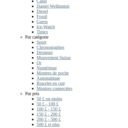
Casio
Daniel Wellington
Diesel
Fossil
Guess
Ice-Watch
Timex
Par catégorie
Sport
Chronographes
Designer
Mouvement Suisse
Or
Numérique
Montres de poche
Automatique
Bracelet en cuir
Montres connectées
Par prix
50 £ ou moins
50 £ - 100 £
100 £ - 150 £
150 £ - 200 £
200 £ - 500 £
500 £ et plus