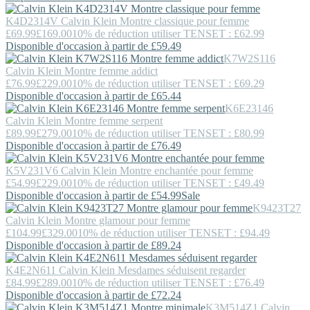
K4D2314V
Calvin Klein
Montre classique pour femme
£69.99
£169.00
10% de réduction utiliser TENSET : £62.99
Disponible d'occasion à partir de £59.49
K7W2S116
Calvin Klein
Montre femme addict
£76.99
£229.00
10% de réduction utiliser TENSET : £69.29
Disponible d'occasion à partir de £65.44
K6E23146
Calvin Klein
Montre femme serpent
£89.99
£279.00
10% de réduction utiliser TENSET : £80.99
Disponible d'occasion à partir de £76.49
K5V231V6
Calvin Klein
Montre enchantée pour femme
£54.99
£229.00
10% de réduction utiliser TENSET : £49.49
Disponible d'occasion à partir de £54.99
Sale
K9423T27
Calvin Klein
Montre glamour pour femme
£104.99
£329.00
10% de réduction utiliser TENSET : £94.49
Disponible d'occasion à partir de £89.24
K4E2N611
Calvin Klein
Mesdames séduisent regarder
£84.99
£289.00
10% de réduction utiliser TENSET : £76.49
Disponible d'occasion à partir de £72.24
K3M514Z1
Calvin