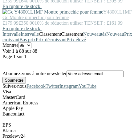
£339.99
£640.00
10% de réduction utiliser TENSET : £305.99
En rupture de stock.
Y48001L1MF
Gc
Montre primechic pour femme
£179.99
£350.00
10% de réduction utiliser TENSET : £161.99
En rupture de stock.
Intervalle
Intervalle
Classement
Classement
Nouveautés
Nouveau
Prix ​​
croissant
Bas prix
Prix décroissant
Prix élevé
Montrer
Voir 1 à 88 sur 88
Page 1 sur 1
Abonnez-vous à notre newsletter
Suivez-nous
Facebook
Twitter
Instagram
YouTube
Visa
MasterCard
American Express
Apple Pay
Bancontact
EPS
Klarna
Przelewy24