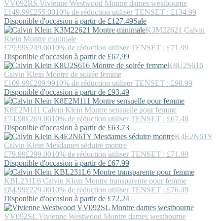
VV092RS
Vivienne Westwood
Montre dames westbourne
£149.99
£255.00
10% de réduction utiliser TENSET : £134.99
Disponible d'occasion à partir de £127.49
Sale
K3M22621
Calvin
Klein
Montre minimale
£79.99
£249.00
10% de réduction utiliser TENSET : £71.99
Disponible d'occasion à partir de £67.99
K8U2S616
Calvin Klein
Montre de soirée femme
£109.99
£289.99
10% de réduction utiliser TENSET : £98.99
Disponible d'occasion à partir de £93.49
K8E2M111
Calvin Klein
Montre sensuelle pour femme
£74.98
£269.00
10% de réduction utiliser TENSET : £67.48
Disponible d'occasion à partir de £63.73
K4E2N61Y
Calvin Klein
Mesdames séduire montre
£79.99
£299.00
10% de réduction utiliser TENSET : £71.99
Disponible d'occasion à partir de £67.99
KBL231L6
Calvin Klein
Montre transparente pour femme
£84.99
£229.00
10% de réduction utiliser TENSET : £76.49
Disponible d'occasion à partir de £72.24
VV092SL
Vivienne Westwood
Montre dames westbourne