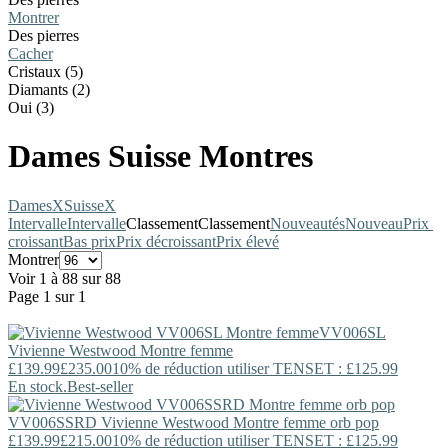
Montrer
Des pierres
Cacher
Cristaux (5)
Diamants (2)
Oui (3)
Dames Suisse Montres
Dames
X
Suisse
X
Intervalle
Intervalle
Classement
Classement
Nouveautés
Nouveau
Prix ​​
croissant
Bas prix
Prix décroissant
Prix élevé
Montrer
Voir 1 à 88 sur 88
Page 1 sur 1
VV006SL
Vivienne Westwood
Montre femme
£139.99
£235.00
10% de réduction utiliser TENSET : £125.99
En stock.
Best-seller
VV006SSRD
Vivienne Westwood
Montre femme orb pop
£139.99
£215.00
10% de réduction utiliser TENSET : £125.99