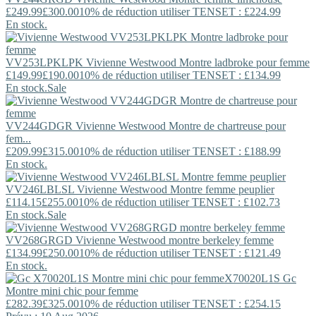
£249.99
£300.00
10% de réduction utiliser TENSET : £224.99
En stock.
VV253LPKLPK
Vivienne Westwood
Montre ladbroke pour femme
£149.99
£190.00
10% de réduction utiliser TENSET : £134.99
En stock.
Sale
VV244GDGR
Vivienne Westwood
Montre de chartreuse pour
fem...
£209.99
£315.00
10% de réduction utiliser TENSET : £188.99
En stock.
VV246LBLSL
Vivienne Westwood
Montre femme peuplier
£114.15
£255.00
10% de réduction utiliser TENSET : £102.73
En stock.
Sale
VV268GRGD
Vivienne Westwood
montre berkeley femme
£134.99
£250.00
10% de réduction utiliser TENSET : £121.49
En stock.
X70020L1S
Gc
Montre mini chic pour femme
£282.39
£325.00
10% de réduction utiliser TENSET : £254.15