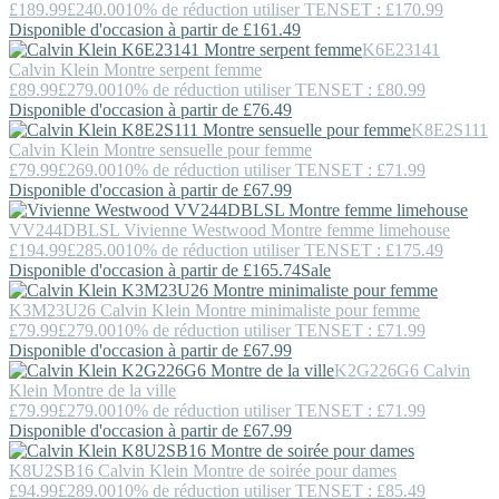
£189.99
£240.00
10% de réduction utiliser TENSET : £170.99
Disponible d'occasion à partir de £161.49
K6E23141
Calvin Klein
Montre serpent femme
£89.99
£279.00
10% de réduction utiliser TENSET : £80.99
Disponible d'occasion à partir de £76.49
K8E2S111
Calvin Klein
Montre sensuelle pour femme
£79.99
£269.00
10% de réduction utiliser TENSET : £71.99
Disponible d'occasion à partir de £67.99
VV244DBLSL
Vivienne Westwood
Montre femme limehouse
£194.99
£285.00
10% de réduction utiliser TENSET : £175.49
Disponible d'occasion à partir de £165.74
Sale
K3M23U26
Calvin Klein
Montre minimaliste pour femme
£79.99
£279.00
10% de réduction utiliser TENSET : £71.99
Disponible d'occasion à partir de £67.99
K2G226G6
Calvin
Klein
Montre de la ville
£79.99
£279.00
10% de réduction utiliser TENSET : £71.99
Disponible d'occasion à partir de £67.99
K8U2SB16
Calvin Klein
Montre de soirée pour dames
£94.99
£289.00
10% de réduction utiliser TENSET : £85.49