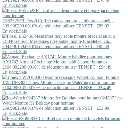
£84.99
£149.00
10% de réduction utiliser TENSET : £76.49
En stock.
Sale
ES5252SET
Fossil
Coffret cadeau montre et bijoux jacqueli...
£99.99
£209.00
10% de réduction utiliser TENSET : £89.99
En stock.
Sale
ES3466
Fossil
Mesdames riley sable montre bracelet en cui...
£94.99
£169.00
10% de réduction utiliser TENSET : £85.49
En stock.
Sale
AX1742
Armani Exchange
Montre habillée pour hommes
£104.99
£209.00
10% de réduction utiliser TENSET : £94.49
En stock.
Sale
TW2U88300
Timex
Montre classique Waterbury pour homme
£104.99
£135.00
10% de réduction utiliser TENSET : £94.49
En stock.
Sale
024287
Ice-
Watch
Montre Ice Boliday pour homme
£59.99
£139.00
10% de réduction utiliser TENSET : £53.99
En stock.
Sale