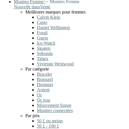
Montres Femme
>
<
Montres Femme
Nouvelle dans
Vente
Meilleures marques pour femmes
Calvin Klein
Casio
Daniel Wellington
Fossil
Guess
Ice-Watch
Skagen
Sekonda
Timex
Vivienne Westwood
Par catégorie
Bracelet
Brassard
Designer
Argent
Or
Or rose
Mouvement Suisse
Montres connectées
Par prix
50 £ ou moins
50 £ - 100 £