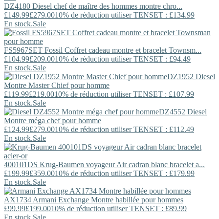
DZ4180
Diesel
chef de maître des hommes montre chro...
£149.99
£279.00
10% de réduction utiliser TENSET : £134.99
En stock.
Sale
FS5967SET
Fossil
Coffret cadeau montre et bracelet Townsm...
£104.99
£209.00
10% de réduction utiliser TENSET : £94.49
En stock.
Sale
DZ1952
Diesel
Montre Master Chief pour homme
£119.99
£219.00
10% de réduction utiliser TENSET : £107.99
En stock.
Sale
DZ4552
Diesel
Montre méga chef pour homme
£124.99
£279.00
10% de réduction utiliser TENSET : £112.49
En stock.
Sale
400101DS
Krug-Baumen
voyageur Air cadran blanc bracelet a...
£199.99
£359.00
10% de réduction utiliser TENSET : £179.99
En stock.
Sale
AX1734
Armani Exchange
Montre habillée pour hommes
£99.99
£199.00
10% de réduction utiliser TENSET : £89.99
En stock.
Sale