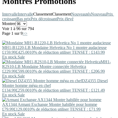
Montres Promotions
Intervalle
Intervalle
Classement
Classement
Nouveautés
Nouveau
Prix ​​
croissant
Bas prix
Prix décroissant
Prix élevé
Montrer
Voir 1 à 96 sur 794
Page 1 sur 9
>>
MH1-B1220-LB
Mondaine
Helvetica No 1 montre audacieuse
£159.99
£425.00
10% de réduction utiliser TENSET : £143.99
En stock.
Sale
MH1-
R2S10-LB
Mondaine
Montre connectée Helvetica
£229.99
£599.00
10% de réduction utiliser TENSET : £206.99
En stock.
Sale
DZ4355
Diesel
Montre homme méga en chef
£134.99
£259.00
10% de réduction utiliser TENSET : £121.49
En stock.
Sale
AX1344
Armani Exchange
Montre habillée pour homme
£79.99
£129.00
10% de réduction utiliser TENSET : £71.99
En stock.
Sale