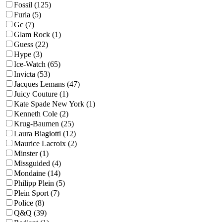
Fossil (125)
Furla (5)
Gc (7)
Glam Rock (1)
Guess (22)
Hype (3)
Ice-Watch (65)
Invicta (53)
Jacques Lemans (47)
Juicy Couture (1)
Kate Spade New York (1)
Kenneth Cole (2)
Krug-Baumen (25)
Laura Biagiotti (12)
Maurice Lacroix (2)
Minster (1)
Missguided (4)
Mondaine (14)
Philipp Plein (5)
Plein Sport (7)
Police (8)
Q&Q (39)