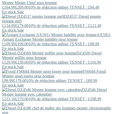
Montre Master Chief pour homme
£104.99
£209.00
10% de réduction utiliser TENSET : £94.49
En stock.
Sale
DZ4537
Diesel
montre
homme ms9
£134.99
£279.00
10% de réduction utiliser TENSET : £121.49
En stock.
Sale
AX5911
Armani Exchange
Montre habillée pour femme
£109.99
£199.00
10% de réduction utiliser TENSET : £98.99
En stock.
Sale
DZ4569
Diesel
Montre griffée pour homme
£129.99
£239.00
10% de réduction utiliser TENSET : £116.99
En stock.
Sale
FS6044
Fossil
Montre sport tourer pour homme
£99.99
£179.00
10% de réduction utiliser TENSET : £89.99
En stock.
Sale
DZ4546
Diesel
Montre homme avec calendrier
£121.10
£279.00
10% de réduction utiliser TENSET : £108.99
En stock.
Sale