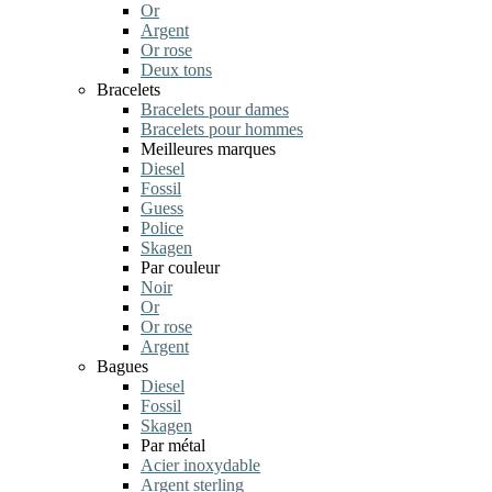
Or
Argent
Or rose
Deux tons
Bracelets
Bracelets pour dames
Bracelets pour hommes
Meilleures marques
Diesel
Fossil
Guess
Police
Skagen
Par couleur
Noir
Or
Or rose
Argent
Bagues
Diesel
Fossil
Skagen
Par métal
Acier inoxydable
Argent sterling