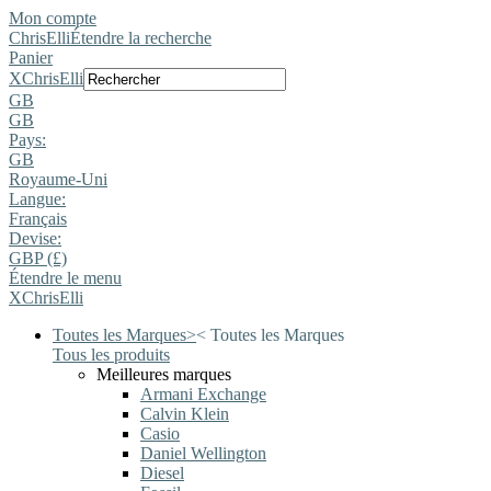
Mon compte
ChrisElli
Étendre la recherche
Panier
X
ChrisElli
GB
GB
Pays:
GB
Royaume-Uni
Langue:
Français
Devise:
GBP (£)
Étendre le menu
X
ChrisElli
Toutes les Marques
>
<
Toutes les Marques
Tous les produits
Meilleures marques
Armani Exchange
Calvin Klein
Casio
Daniel Wellington
Diesel