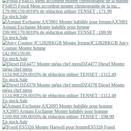
FS4835
Fossil
Mens accordent montre chronographe de la ma...
£79.99
£159.00
10% de réduction utiliser TENSET : £71.99
En stock.
Sale
AX5901
Armani Exchange
Montre habillée pour femme
£99.99
£179.00
10% de réduction utiliser TENSET : £89.99
En stock.
Sale
JC1282BKGB
Juicy
Couture
Montre femme
£42.99
£159.00
En stock.
Sale
DZ4477
Diesel
Montre
méga chef mens
£124.99
£229.00
10% de réduction utiliser TENSET : £112.49
En stock.
Sale
DZ4378
Diesel
Montre
méga chef mens
£124.99
£229.00
10% de réduction utiliser TENSET : £112.49
En stock.
Sale
AX2095
Armani Exchange
Montre habillée pour homme
£109.99
£199.00
10% de réduction utiliser TENSET : £98.99
En stock.
Sale
ES5326
Fossil