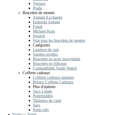
Versace
Prada
Bracelets de montre
Armani Exchange
Emporio Armani
Fossil
Michael Kors
Swatch
Voir tous les bracelets de montre
Catégories
Lanières de cuir
Sangles textiles
Bracelets en acier inoxydable
Bracelets en Silicone
Compatibilité Apple Watch
Coffrets cadeaux
Coffrets cadeaux montres
Bijoux Coffrets Cadeaux
Plus d'options
Sacs à main
Portefeuilles
Titulaires de carte
Sacs
Porte-clés
Vente
>
<
Vente