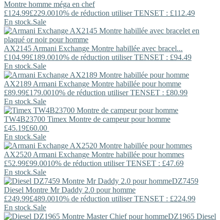
Montre homme méga en chef
£124.99
£229.00
10% de réduction utiliser TENSET : £112.49
En stock.
Sale
AX2145
Armani Exchange
Montre habillée avec bracel...
£104.99
£189.00
10% de réduction utiliser TENSET : £94.49
En stock.
Sale
AX2189
Armani Exchange
Montre habillée pour homme
£89.99
£179.00
10% de réduction utiliser TENSET : £80.99
En stock.
Sale
TW4B23700
Timex
Montre de campeur pour homme
£45.19
£60.00
En stock.
Sale
AX2520
Armani Exchange
Montre habillée pour hommes
£52.99
£99.00
10% de réduction utiliser TENSET : £47.69
En stock.
Sale
DZ7459
Diesel
Montre Mr Daddy 2.0 pour homme
£249.99
£489.00
10% de réduction utiliser TENSET : £224.99
En stock.
Sale
DZ1965
Diesel