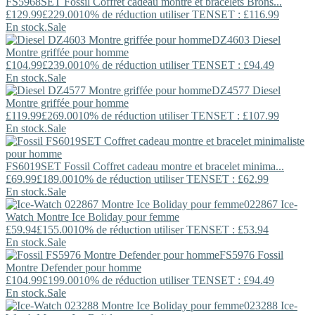
FS5968SET
Fossil
Coffret cadeau montre et bracelets Brons...
£129.99
£229.00
10% de réduction utiliser TENSET : £116.99
En stock.
Sale
DZ4603
Diesel
Montre griffée pour homme
£104.99
£239.00
10% de réduction utiliser TENSET : £94.49
En stock.
Sale
DZ4577
Diesel
Montre griffée pour homme
£119.99
£269.00
10% de réduction utiliser TENSET : £107.99
En stock.
Sale
FS6019SET
Fossil
Coffret cadeau montre et bracelet minima...
£69.99
£189.00
10% de réduction utiliser TENSET : £62.99
En stock.
Sale
022867
Ice-
Watch
Montre Ice Boliday pour femme
£59.94
£155.00
10% de réduction utiliser TENSET : £53.94
En stock.
Sale
FS5976
Fossil
Montre Defender pour homme
£104.99
£199.00
10% de réduction utiliser TENSET : £94.49
En stock.
Sale
023288
Ice-