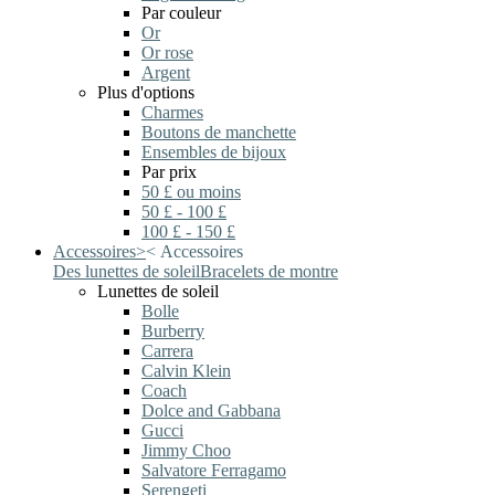
Par couleur
Or
Or rose
Argent
Plus d'options
Charmes
Boutons de manchette
Ensembles de bijoux
Par prix
50 £ ou moins
50 £ - 100 £
100 £ - 150 £
Accessoires
>
<
Accessoires
Des lunettes de soleil
Bracelets de montre
Lunettes de soleil
Bolle
Burberry
Carrera
Calvin Klein
Coach
Dolce and Gabbana
Gucci
Jimmy Choo
Salvatore Ferragamo
Serengeti