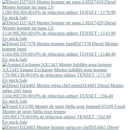
DZ7419
Diesel
Montre homme mr papa 2.0
£189.99
£369.00
10% de réduction utiliser TENSET : £170.99
En stock.
Sale
DZ7429
Diesel
Montre homme mr papa 2.0
£159.99
£369.00
10% de réduction utiliser TENSET : £143.99
En stock.
Sale
DZ7378
Diesel
Montre
homme bamf
£164.99
£359.00
10% de réduction utiliser TENSET : £148.49
En stock.
Sale
AX1343
Armani Exchange
Montre habillée pour homme
£79.99
£139.00
10% de réduction utiliser TENSET : £71.99
En stock.
Sale
DZ4401
Diesel
Montre
méga chef mens
£104.99
£239.00
10% de réduction utiliser TENSET : £94.49
En stock.
Sale
ES5109
Fossil
Montre de sport Stella pour femme
£69.99
£179.00
10% de réduction utiliser TENSET : £62.99
En stock.
Sale
DZ4465
Diesel