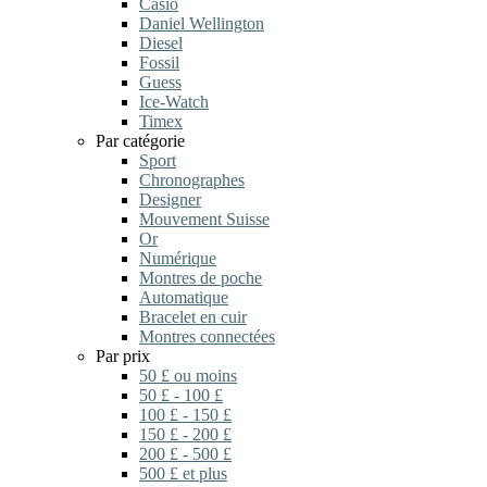
Casio
Daniel Wellington
Diesel
Fossil
Guess
Ice-Watch
Timex
Par catégorie
Sport
Chronographes
Designer
Mouvement Suisse
Or
Numérique
Montres de poche
Automatique
Bracelet en cuir
Montres connectées
Par prix
50 £ ou moins
50 £ - 100 £
100 £ - 150 £
150 £ - 200 £
200 £ - 500 £
500 £ et plus