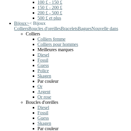
100 £ - 150 £
150 £ - 200 £
200 £ - 500 £
500 £ et plus
Bijoux
>
<
Bijoux
Colliers
Boucles d'oreilles
Bracelets
Bagues
Nouvelle dans
Colliers
Colliers femme
Colliers pour hommes
Meilleures marques
Diesel
Fossil
Guess
Police
Skagen
Par couleur
Or
Argent
Or rose
Boucles d'oreilles
Diesel
Fossil
Guess
Skagen
Par couleur