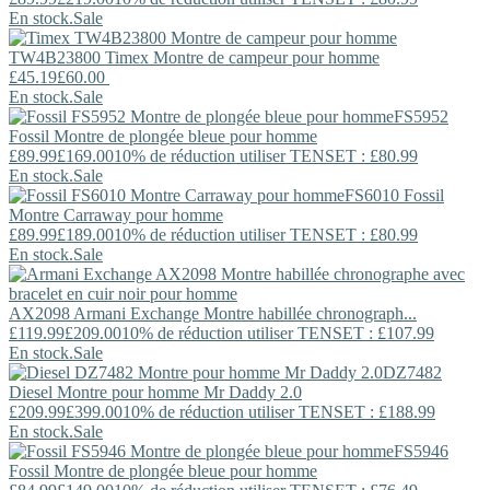
En stock.
Sale
TW4B23800
Timex
Montre de campeur pour homme
£45.19
£60.00
En stock.
Sale
FS5952
Fossil
Montre de plongée bleue pour homme
£89.99
£169.00
10% de réduction utiliser TENSET : £80.99
En stock.
Sale
FS6010
Fossil
Montre Carraway pour homme
£89.99
£189.00
10% de réduction utiliser TENSET : £80.99
En stock.
Sale
AX2098
Armani Exchange
Montre habillée chronograph...
£119.99
£209.00
10% de réduction utiliser TENSET : £107.99
En stock.
Sale
DZ7482
Diesel
Montre pour homme Mr Daddy 2.0
£209.99
£399.00
10% de réduction utiliser TENSET : £188.99
En stock.
Sale
FS5946
Fossil
Montre de plongée bleue pour homme