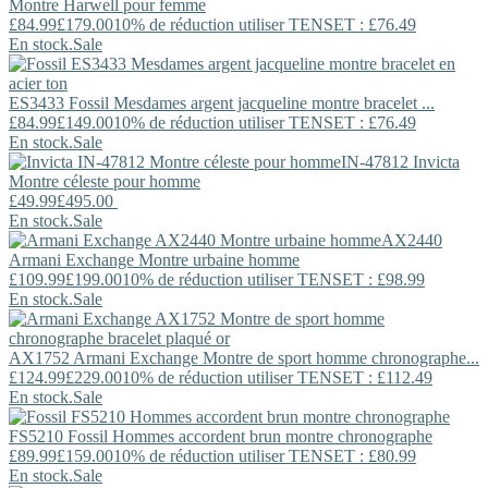
Montre Harwell pour femme
£84.99
£179.00
10% de réduction utiliser TENSET : £76.49
En stock.
Sale
ES3433
Fossil
Mesdames argent jacqueline montre bracelet ...
£84.99
£149.00
10% de réduction utiliser TENSET : £76.49
En stock.
Sale
IN-47812
Invicta
Montre céleste pour homme
£49.99
£495.00
En stock.
Sale
AX2440
Armani Exchange
Montre urbaine homme
£109.99
£199.00
10% de réduction utiliser TENSET : £98.99
En stock.
Sale
AX1752
Armani Exchange
Montre de sport homme chronographe...
£124.99
£229.00
10% de réduction utiliser TENSET : £112.49
En stock.
Sale
FS5210
Fossil
Hommes accordent brun montre chronographe
£89.99
£159.00
10% de réduction utiliser TENSET : £80.99
En stock.
Sale