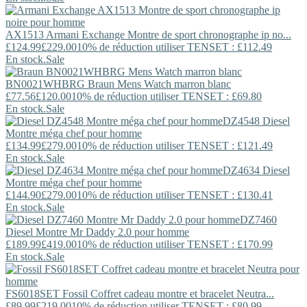
AX1513
Armani Exchange
Montre de sport chronographe ip no...
£124.99
£229.00
10% de réduction utiliser TENSET : £112.49
En stock.
Sale
BN0021WHBRG
Braun
Mens Watch marron blanc
£77.56
£120.00
10% de réduction utiliser TENSET : £69.80
En stock.
Sale
DZ4548
Diesel
Montre méga chef pour homme
£134.99
£279.00
10% de réduction utiliser TENSET : £121.49
En stock.
Sale
DZ4634
Diesel
Montre méga chef pour homme
£144.90
£279.00
10% de réduction utiliser TENSET : £130.41
En stock.
Sale
DZ7460
Diesel
Montre Mr Daddy 2.0 pour homme
£189.99
£419.00
10% de réduction utiliser TENSET : £170.99
En stock.
Sale
FS6018SET
Fossil
Coffret cadeau montre et bracelet Neutra...
£89.99
£219.00
10% de réduction utiliser TENSET : £80.99