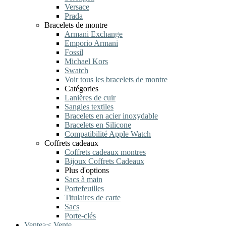
Versace
Prada
Bracelets de montre
Armani Exchange
Emporio Armani
Fossil
Michael Kors
Swatch
Voir tous les bracelets de montre
Catégories
Lanières de cuir
Sangles textiles
Bracelets en acier inoxydable
Bracelets en Silicone
Compatibilité Apple Watch
Coffrets cadeaux
Coffrets cadeaux montres
Bijoux Coffrets Cadeaux
Plus d'options
Sacs à main
Portefeuilles
Titulaires de carte
Sacs
Porte-clés
Vente
>
<
Vente