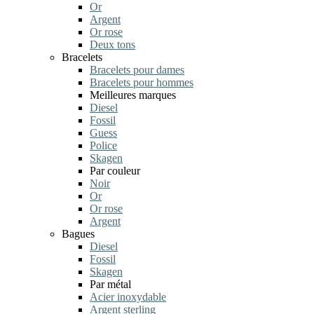
Or
Argent
Or rose
Deux tons
Bracelets
Bracelets pour dames
Bracelets pour hommes
Meilleures marques
Diesel
Fossil
Guess
Police
Skagen
Par couleur
Noir
Or
Or rose
Argent
Bagues
Diesel
Fossil
Skagen
Par métal
Acier inoxydable
Argent sterling