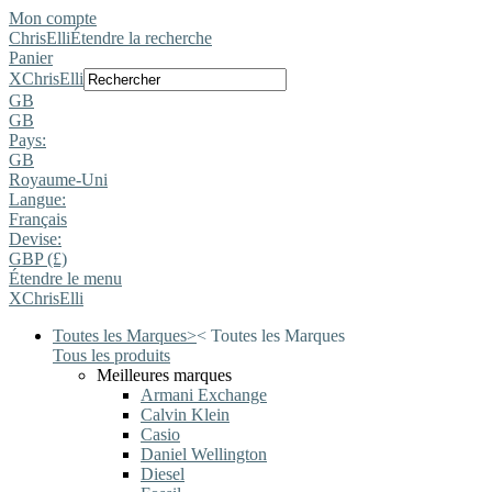
Mon compte
ChrisElli
Étendre la recherche
Panier
X
ChrisElli
GB
GB
Pays:
GB
Royaume-Uni
Langue:
Français
Devise:
GBP (£)
Étendre le menu
X
ChrisElli
Toutes les Marques
>
<
Toutes les Marques
Tous les produits
Meilleures marques
Armani Exchange
Calvin Klein
Casio
Daniel Wellington
Diesel