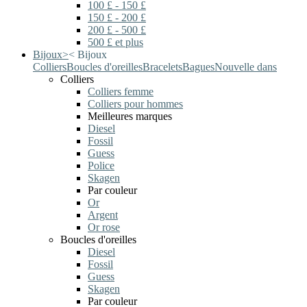
100 £ - 150 £
150 £ - 200 £
200 £ - 500 £
500 £ et plus
Bijoux
>
<
Bijoux
Colliers
Boucles d'oreilles
Bracelets
Bagues
Nouvelle dans
Colliers
Colliers femme
Colliers pour hommes
Meilleures marques
Diesel
Fossil
Guess
Police
Skagen
Par couleur
Or
Argent
Or rose
Boucles d'oreilles
Diesel
Fossil
Guess
Skagen
Par couleur