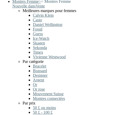
Montres Femme
>
<
Montres Femme
Nouvelle dans
Vente
Meilleures marques pour femmes
Calvin Klein
Casio
Daniel Wellington
Fossil
Guess
Ice-Watch
Skagen
Sekonda
Timex
Vivienne Westwood
Par catégorie
Bracelet
Brassard
Designer
Argent
Or
Or rose
Mouvement Suisse
Montres connectées
Par prix
50 £ ou moins
50 £ - 100 £