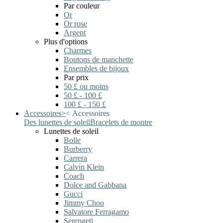
Par couleur
Or
Or rose
Argent
Plus d'options
Charmes
Boutons de manchette
Ensembles de bijoux
Par prix
50 £ ou moins
50 £ - 100 £
100 £ - 150 £
Accessoires
>
<
Accessoires
Des lunettes de soleil
Bracelets de montre
Lunettes de soleil
Bolle
Burberry
Carrera
Calvin Klein
Coach
Dolce and Gabbana
Gucci
Jimmy Choo
Salvatore Ferragamo
Serengeti