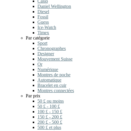
Casio
Daniel Wellington
Diesel
Fossil
Guess
Ice-Watch
Timex
Par catégorie
Sport
Chronographes
Designer
Mouvement Suisse
Or
Numérique
Montres de poche
Automatique
Bracelet en cuir
Montres connectées
Par prix
50 £ ou moins
50 £ - 100 £
100 £ - 150 £
150 £ - 200 £
200 £ - 500 £
500 £ et plus