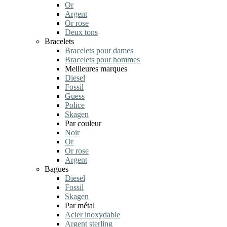
Or
Argent
Or rose
Deux tons
Bracelets
Bracelets pour dames
Bracelets pour hommes
Meilleures marques
Diesel
Fossil
Guess
Police
Skagen
Par couleur
Noir
Or
Or rose
Argent
Bagues
Diesel
Fossil
Skagen
Par métal
Acier inoxydable
Argent sterling