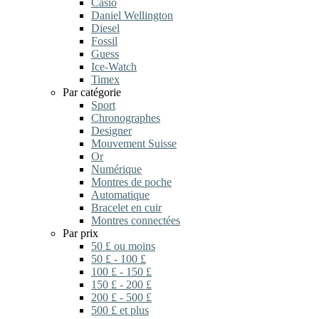
Casio
Daniel Wellington
Diesel
Fossil
Guess
Ice-Watch
Timex
Par catégorie
Sport
Chronographes
Designer
Mouvement Suisse
Or
Numérique
Montres de poche
Automatique
Bracelet en cuir
Montres connectées
Par prix
50 £ ou moins
50 £ - 100 £
100 £ - 150 £
150 £ - 200 £
200 £ - 500 £
500 £ et plus