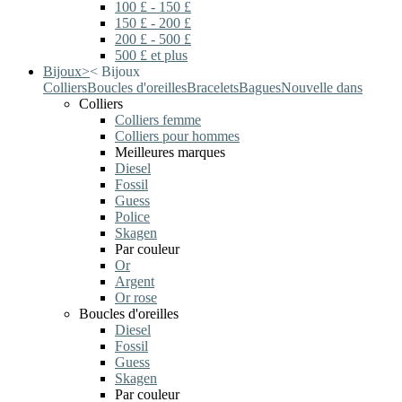
100 £ - 150 £
150 £ - 200 £
200 £ - 500 £
500 £ et plus
Bijoux
>
<
Bijoux
Colliers
Boucles d'oreilles
Bracelets
Bagues
Nouvelle dans
Colliers
Colliers femme
Colliers pour hommes
Meilleures marques
Diesel
Fossil
Guess
Police
Skagen
Par couleur
Or
Argent
Or rose
Boucles d'oreilles
Diesel
Fossil
Guess
Skagen
Par couleur