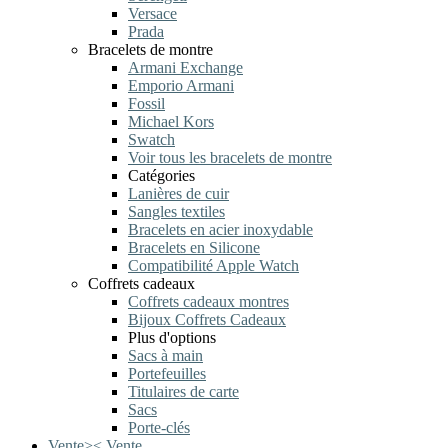
Versace
Prada
Bracelets de montre
Armani Exchange
Emporio Armani
Fossil
Michael Kors
Swatch
Voir tous les bracelets de montre
Catégories
Lanières de cuir
Sangles textiles
Bracelets en acier inoxydable
Bracelets en Silicone
Compatibilité Apple Watch
Coffrets cadeaux
Coffrets cadeaux montres
Bijoux Coffrets Cadeaux
Plus d'options
Sacs à main
Portefeuilles
Titulaires de carte
Sacs
Porte-clés
Vente
>
<
Vente