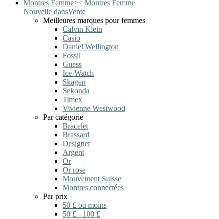
Montres Femme
>
<
Montres Femme
Nouvelle dans
Vente
Meilleures marques pour femmes
Calvin Klein
Casio
Daniel Wellington
Fossil
Guess
Ice-Watch
Skagen
Sekonda
Timex
Vivienne Westwood
Par catégorie
Bracelet
Brassard
Designer
Argent
Or
Or rose
Mouvement Suisse
Montres connectées
Par prix
50 £ ou moins
50 £ - 100 £