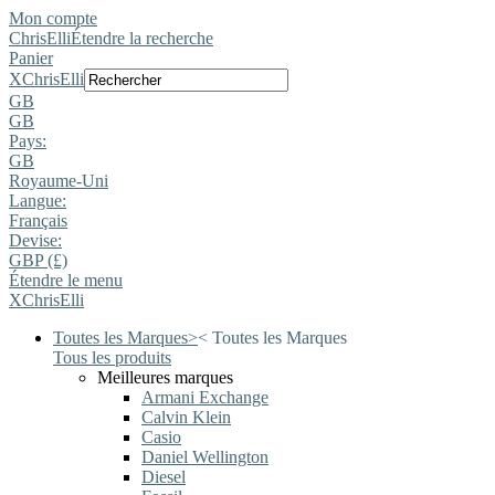
Mon compte
ChrisElli
Étendre la recherche
Panier
X
ChrisElli
GB
GB
Pays:
GB
Royaume-Uni
Langue:
Français
Devise:
GBP (£)
Étendre le menu
X
ChrisElli
Toutes les Marques
>
<
Toutes les Marques
Tous les produits
Meilleures marques
Armani Exchange
Calvin Klein
Casio
Daniel Wellington
Diesel