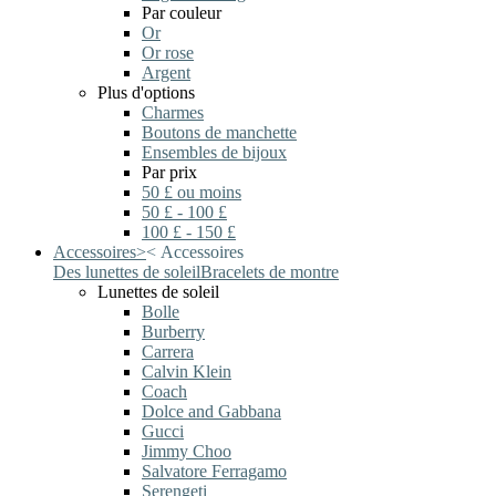
Par couleur
Or
Or rose
Argent
Plus d'options
Charmes
Boutons de manchette
Ensembles de bijoux
Par prix
50 £ ou moins
50 £ - 100 £
100 £ - 150 £
Accessoires
>
<
Accessoires
Des lunettes de soleil
Bracelets de montre
Lunettes de soleil
Bolle
Burberry
Carrera
Calvin Klein
Coach
Dolce and Gabbana
Gucci
Jimmy Choo
Salvatore Ferragamo
Serengeti