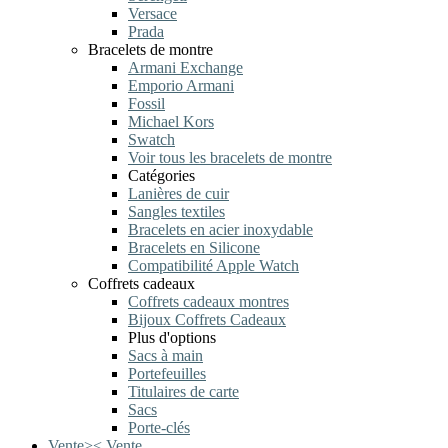
Versace
Prada
Bracelets de montre
Armani Exchange
Emporio Armani
Fossil
Michael Kors
Swatch
Voir tous les bracelets de montre
Catégories
Lanières de cuir
Sangles textiles
Bracelets en acier inoxydable
Bracelets en Silicone
Compatibilité Apple Watch
Coffrets cadeaux
Coffrets cadeaux montres
Bijoux Coffrets Cadeaux
Plus d'options
Sacs à main
Portefeuilles
Titulaires de carte
Sacs
Porte-clés
Vente
>
<
Vente