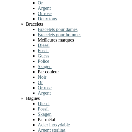
Or
Argent
Or rose
Deux tons
Bracelets
Bracelets pour dames
Bracelets pour hommes
Meilleures marques
Diesel
Fossil
Guess
Police
Skagen
Par couleur
Noir
Or
Or rose
Argent
Bagues
Diesel
Fossil
Skagen
Par métal
Acier inoxydable
Argent sterling