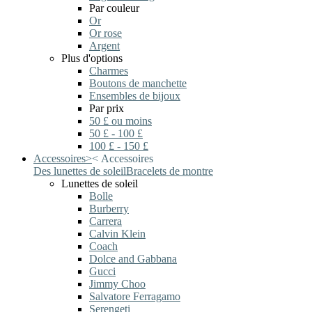
Par couleur
Or
Or rose
Argent
Plus d'options
Charmes
Boutons de manchette
Ensembles de bijoux
Par prix
50 £ ou moins
50 £ - 100 £
100 £ - 150 £
Accessoires
>
<
Accessoires
Des lunettes de soleil
Bracelets de montre
Lunettes de soleil
Bolle
Burberry
Carrera
Calvin Klein
Coach
Dolce and Gabbana
Gucci
Jimmy Choo
Salvatore Ferragamo
Serengeti