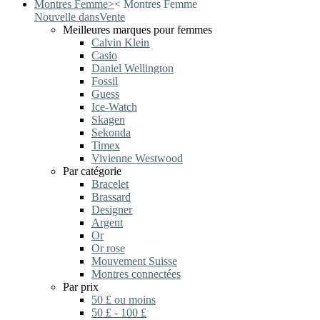
Montres Femme
>
<
Montres Femme
Nouvelle dans
Vente
Meilleures marques pour femmes
Calvin Klein
Casio
Daniel Wellington
Fossil
Guess
Ice-Watch
Skagen
Sekonda
Timex
Vivienne Westwood
Par catégorie
Bracelet
Brassard
Designer
Argent
Or
Or rose
Mouvement Suisse
Montres connectées
Par prix
50 £ ou moins
50 £ - 100 £