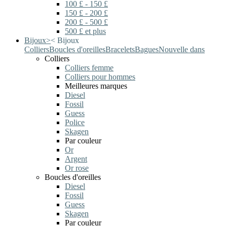
100 £ - 150 £
150 £ - 200 £
200 £ - 500 £
500 £ et plus
Bijoux
>
<
Bijoux
Colliers
Boucles d'oreilles
Bracelets
Bagues
Nouvelle dans
Colliers
Colliers femme
Colliers pour hommes
Meilleures marques
Diesel
Fossil
Guess
Police
Skagen
Par couleur
Or
Argent
Or rose
Boucles d'oreilles
Diesel
Fossil
Guess
Skagen
Par couleur