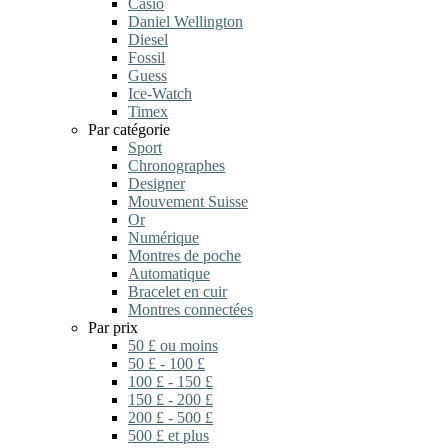
Casio
Daniel Wellington
Diesel
Fossil
Guess
Ice-Watch
Timex
Par catégorie
Sport
Chronographes
Designer
Mouvement Suisse
Or
Numérique
Montres de poche
Automatique
Bracelet en cuir
Montres connectées
Par prix
50 £ ou moins
50 £ - 100 £
100 £ - 150 £
150 £ - 200 £
200 £ - 500 £
500 £ et plus