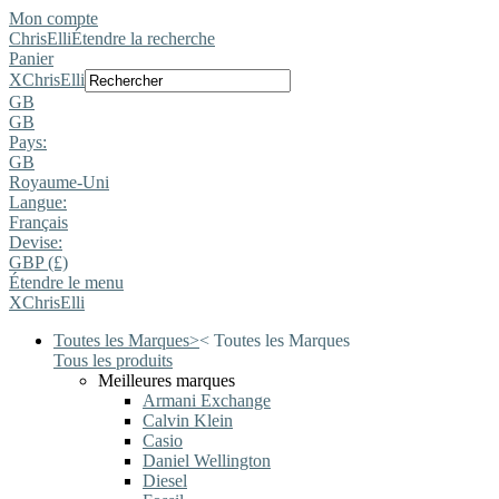
Mon compte
ChrisElli
Étendre la recherche
Panier
X
ChrisElli
GB
GB
Pays:
GB
Royaume-Uni
Langue:
Français
Devise:
GBP (£)
Étendre le menu
X
ChrisElli
Toutes les Marques
>
<
Toutes les Marques
Tous les produits
Meilleures marques
Armani Exchange
Calvin Klein
Casio
Daniel Wellington
Diesel