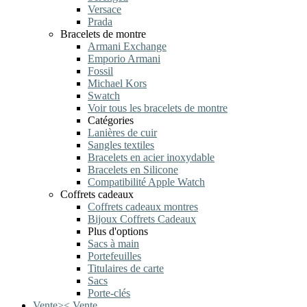
Versace
Prada
Bracelets de montre
Armani Exchange
Emporio Armani
Fossil
Michael Kors
Swatch
Voir tous les bracelets de montre
Catégories
Lanières de cuir
Sangles textiles
Bracelets en acier inoxydable
Bracelets en Silicone
Compatibilité Apple Watch
Coffrets cadeaux
Coffrets cadeaux montres
Bijoux Coffrets Cadeaux
Plus d'options
Sacs à main
Portefeuilles
Titulaires de carte
Sacs
Porte-clés
Vente
>
<
Vente