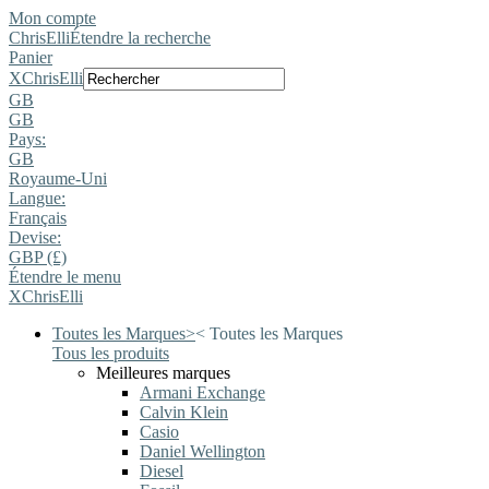
Mon compte
ChrisElli
Étendre la recherche
Panier
X
ChrisElli
GB
GB
Pays:
GB
Royaume-Uni
Langue:
Français
Devise:
GBP (£)
Étendre le menu
X
ChrisElli
Toutes les Marques
>
<
Toutes les Marques
Tous les produits
Meilleures marques
Armani Exchange
Calvin Klein
Casio
Daniel Wellington
Diesel