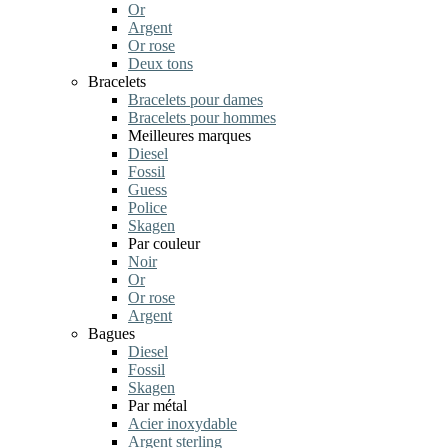
Or
Argent
Or rose
Deux tons
Bracelets
Bracelets pour dames
Bracelets pour hommes
Meilleures marques
Diesel
Fossil
Guess
Police
Skagen
Par couleur
Noir
Or
Or rose
Argent
Bagues
Diesel
Fossil
Skagen
Par métal
Acier inoxydable
Argent sterling