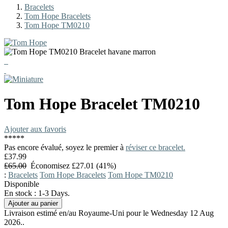
Bracelets
Tom Hope Bracelets
Tom Hope TM0210
Tom Hope
Bracelet
TM0210
Ajouter aux favoris
*
*
*
*
*
Pas encore évalué, soyez le premier à
réviser ce bracelet.
£37.99
£65.00
Économisez £27.01 (41%)
:
Bracelets
Tom Hope Bracelets
Tom Hope TM0210
Disponible
En stock : 1-3 Days.
Livraison estimé en/au Royaume-Uni pour le Wednesday 12 Aug
2026..