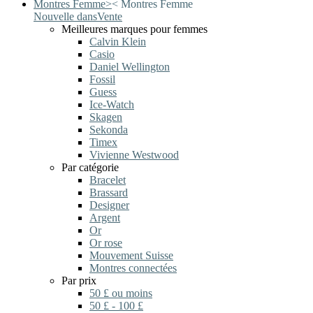
Montres Femme
>
<
Montres Femme
Nouvelle dans
Vente
Meilleures marques pour femmes
Calvin Klein
Casio
Daniel Wellington
Fossil
Guess
Ice-Watch
Skagen
Sekonda
Timex
Vivienne Westwood
Par catégorie
Bracelet
Brassard
Designer
Argent
Or
Or rose
Mouvement Suisse
Montres connectées
Par prix
50 £ ou moins
50 £ - 100 £