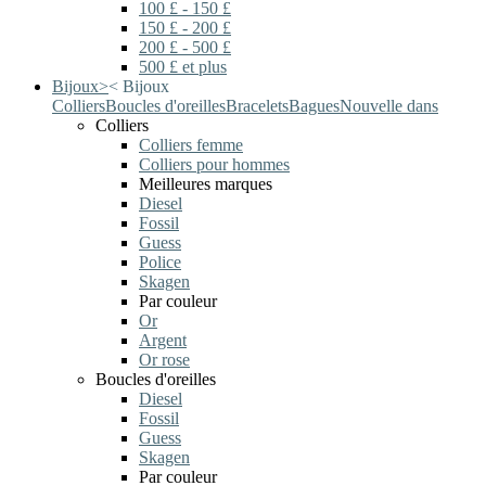
100 £ - 150 £
150 £ - 200 £
200 £ - 500 £
500 £ et plus
Bijoux
>
<
Bijoux
Colliers
Boucles d'oreilles
Bracelets
Bagues
Nouvelle dans
Colliers
Colliers femme
Colliers pour hommes
Meilleures marques
Diesel
Fossil
Guess
Police
Skagen
Par couleur
Or
Argent
Or rose
Boucles d'oreilles
Diesel
Fossil
Guess
Skagen
Par couleur