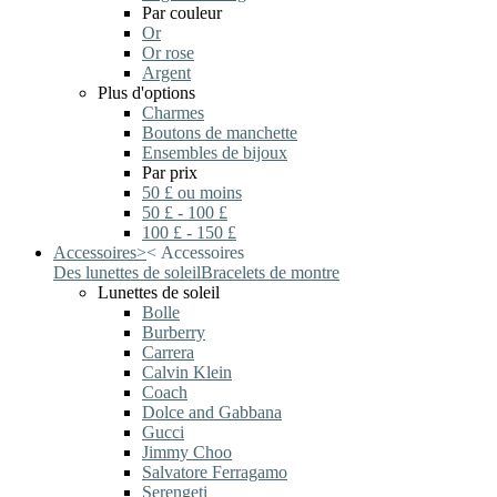
Par couleur
Or
Or rose
Argent
Plus d'options
Charmes
Boutons de manchette
Ensembles de bijoux
Par prix
50 £ ou moins
50 £ - 100 £
100 £ - 150 £
Accessoires
>
<
Accessoires
Des lunettes de soleil
Bracelets de montre
Lunettes de soleil
Bolle
Burberry
Carrera
Calvin Klein
Coach
Dolce and Gabbana
Gucci
Jimmy Choo
Salvatore Ferragamo
Serengeti