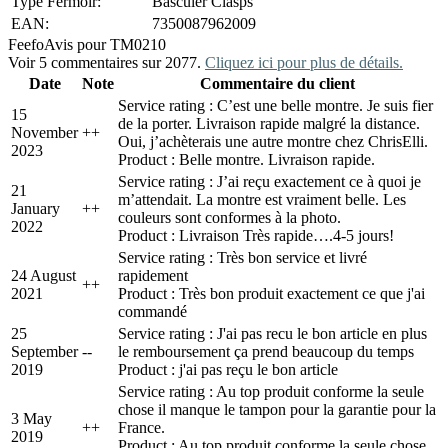
Type Fermoir:
Basculer Clasps
EAN:
7350087962009
Feefo
Avis pour TM0210
Voir 5 commentaires sur 2077.
Cliquez ici pour plus de détails.
Date
Note
Commentaire du client
Service rating : C’est une belle montre. Je suis fier
15
de la porter. Livraison rapide malgré la distance.
November
+
+
Oui, j’achèterais une autre montre chez ChrisElli.
2023
Product : Belle montre. Livraison rapide.
Service rating : J’ai reçu exactement ce à quoi je
21
m’attendait. La montre est vraiment belle. Les
January
+
+
couleurs sont conformes à la photo.
2022
Product : Livraison Très rapide….4-5 jours!
Service rating : Très bon service et livré
24 August
rapidement
+
+
2021
Product : Très bon produit exactement ce que j'ai
commandé
25
Service rating : J'ai pas recu le bon article en plus
September
-
-
le remboursement ça prend beaucoup du temps
2019
Product : j'ai pas reçu le bon article
Service rating : Au top produit conforme la seule
chose il manque le tampon pour la garantie pour la
3 May
+
+
France.
2019
Product : Au top produit conforme la seule chose