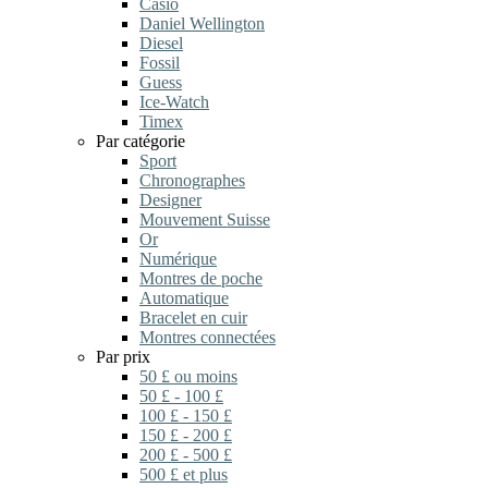
Casio
Daniel Wellington
Diesel
Fossil
Guess
Ice-Watch
Timex
Par catégorie
Sport
Chronographes
Designer
Mouvement Suisse
Or
Numérique
Montres de poche
Automatique
Bracelet en cuir
Montres connectées
Par prix
50 £ ou moins
50 £ - 100 £
100 £ - 150 £
150 £ - 200 £
200 £ - 500 £
500 £ et plus