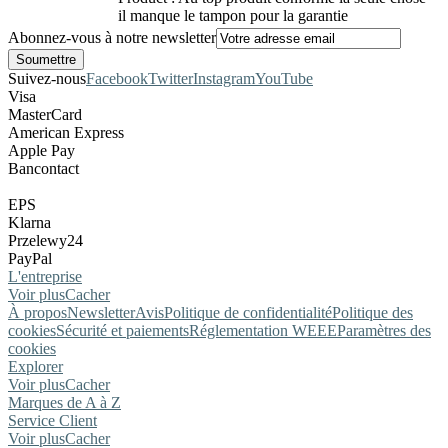
il manque le tampon pour la garantie
Abonnez-vous à notre newsletter
Suivez-nous
Facebook
Twitter
Instagram
YouTube
Visa
MasterCard
American Express
Apple Pay
Bancontact
EPS
Klarna
Przelewy24
PayPal
L'entreprise
Voir plus
Cacher
À propos
Newsletter
Avis
Politique de confidentialité
Politique des
cookies
Sécurité et paiements
Réglementation WEEE
Paramètres des
cookies
Explorer
Voir plus
Cacher
Marques de A à Z
Service Client
Voir plus
Cacher