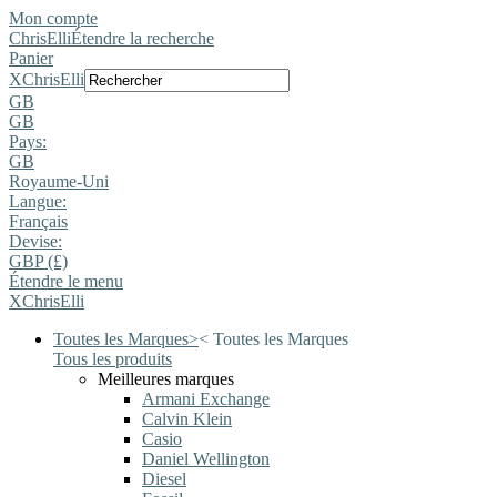
Mon compte
ChrisElli
Étendre la recherche
Panier
X
ChrisElli
GB
GB
Pays:
GB
Royaume-Uni
Langue:
Français
Devise:
GBP (£)
Étendre le menu
X
ChrisElli
Toutes les Marques
>
<
Toutes les Marques
Tous les produits
Meilleures marques
Armani Exchange
Calvin Klein
Casio
Daniel Wellington
Diesel