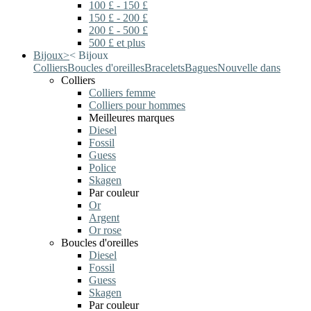
100 £ - 150 £
150 £ - 200 £
200 £ - 500 £
500 £ et plus
Bijoux
>
<
Bijoux
Colliers
Boucles d'oreilles
Bracelets
Bagues
Nouvelle dans
Colliers
Colliers femme
Colliers pour hommes
Meilleures marques
Diesel
Fossil
Guess
Police
Skagen
Par couleur
Or
Argent
Or rose
Boucles d'oreilles
Diesel
Fossil
Guess
Skagen
Par couleur