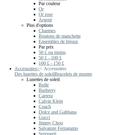
Par couleur
Or
Or rose
Argent
Plus d'options
Charmes
Boutons de manchette
Ensembles de bijoux
Par prix
50 £ ou moins
50 £ - 100 £
100 £ - 150 £
Accessoires
>
<
Accessoires
Des lunettes de soleil
Bracelets de montre
Lunettes de soleil
Bolle
Burberry
Carrera
Calvin Klein
Coach
Dolce and Gabbana
Gucci
Jimmy Choo
Salvatore Ferragamo
Serengeti