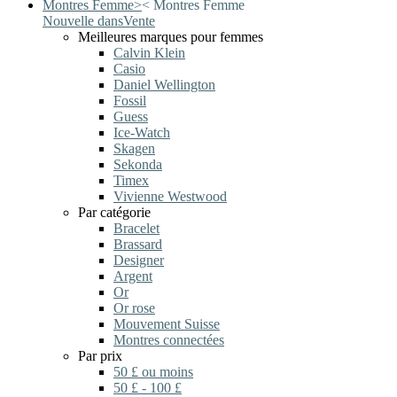
Montres Femme
>
<
Montres Femme
Nouvelle dans
Vente
Meilleures marques pour femmes
Calvin Klein
Casio
Daniel Wellington
Fossil
Guess
Ice-Watch
Skagen
Sekonda
Timex
Vivienne Westwood
Par catégorie
Bracelet
Brassard
Designer
Argent
Or
Or rose
Mouvement Suisse
Montres connectées
Par prix
50 £ ou moins
50 £ - 100 £