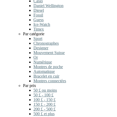
Casio
Daniel Wellington
Diesel
Fossil
Guess
Ice-Watch
Timex
Par catégorie
Sport
Chronographes
Designer
Mouvement Suisse
Or
Numérique
Montres de poche
Automatique
Bracelet en cuir
Montres connectées
Par prix
50 £ ou moins
50 £ - 100 £
100 £ - 150 £
150 £ - 200 £
200 £ - 500 £
500 £ et plus