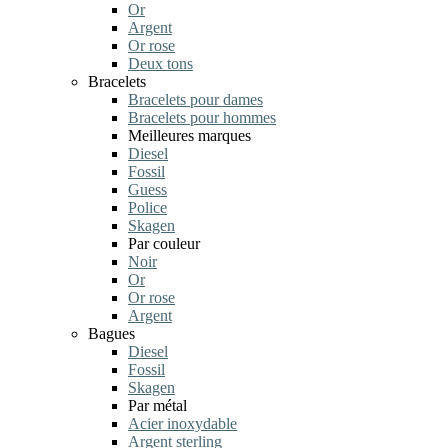
Or
Argent
Or rose
Deux tons
Bracelets
Bracelets pour dames
Bracelets pour hommes
Meilleures marques
Diesel
Fossil
Guess
Police
Skagen
Par couleur
Noir
Or
Or rose
Argent
Bagues
Diesel
Fossil
Skagen
Par métal
Acier inoxydable
Argent sterling