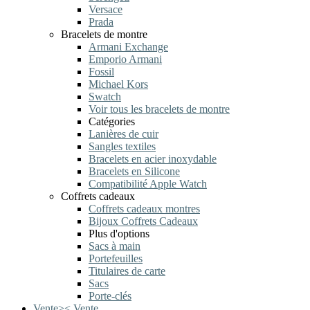
Versace
Prada
Bracelets de montre
Armani Exchange
Emporio Armani
Fossil
Michael Kors
Swatch
Voir tous les bracelets de montre
Catégories
Lanières de cuir
Sangles textiles
Bracelets en acier inoxydable
Bracelets en Silicone
Compatibilité Apple Watch
Coffrets cadeaux
Coffrets cadeaux montres
Bijoux Coffrets Cadeaux
Plus d'options
Sacs à main
Portefeuilles
Titulaires de carte
Sacs
Porte-clés
Vente
>
<
Vente