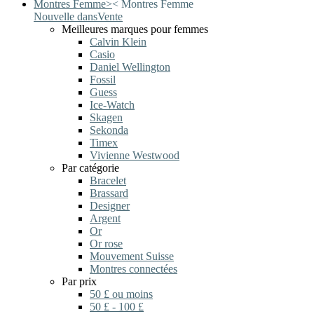
Montres Femme
>
<
Montres Femme
Nouvelle dans
Vente
Meilleures marques pour femmes
Calvin Klein
Casio
Daniel Wellington
Fossil
Guess
Ice-Watch
Skagen
Sekonda
Timex
Vivienne Westwood
Par catégorie
Bracelet
Brassard
Designer
Argent
Or
Or rose
Mouvement Suisse
Montres connectées
Par prix
50 £ ou moins
50 £ - 100 £