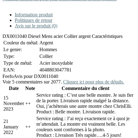
Information produit
Politiques de retour
Avis sur le produit (0)
DX0011040 Diesel Mens acier Collier argent Caractéristiques
Couleur du métal:
Argent
Le genre:
Hommes
Type:
Collier
Type de métal:
Acier inoxydable
EAN:
4048803047781
Feefo
Avis pour DX0011040
Voir 5 commentaires sur 2077.
Cliquez ici pour plus de détails.
Date
Note
Commentaire du client
Service rating : C’est une belle montre. Je suis fier
15
de la porter. Livraison rapide malgré la distance.
November
+
+
Oui, j’achèterais une autre montre chez ChrisElli.
2023
Product : Belle montre. Livraison rapide.
Service rating : J’ai reçu exactement ce à quoi je
21
m’attendait. La montre est vraiment belle. Les
January
+
+
couleurs sont conformes à la photo.
2022
Product : Livraison Très rapide….4-5 jours!