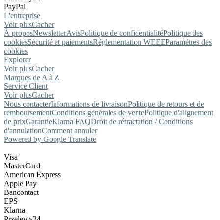
PayPal
L'entreprise
Voir plus
Cacher
À propos
Newsletter
Avis
Politique de confidentialité
Politique des
cookies
Sécurité et paiements
Réglementation WEEE
Paramètres des
cookies
Explorer
Voir plus
Cacher
Marques de A à Z
Service Client
Voir plus
Cacher
Nous contacter
Informations de livraison
Politique de retours et de
remboursement
Conditions générales de vente
Politique d'alignement
de prix
Garantie
Klarna FAQ
Droit de rétractation / Conditions
d'annulation
Comment annuler
Powered by Google Translate
Visa
MasterCard
American Express
Apple Pay
Bancontact
EPS
Klarna
Przelewy24