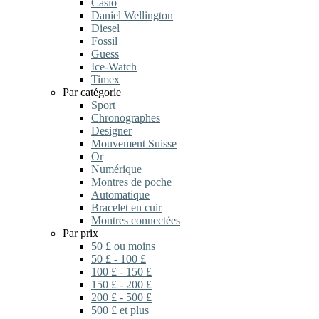
Casio
Daniel Wellington
Diesel
Fossil
Guess
Ice-Watch
Timex
Par catégorie
Sport
Chronographes
Designer
Mouvement Suisse
Or
Numérique
Montres de poche
Automatique
Bracelet en cuir
Montres connectées
Par prix
50 £ ou moins
50 £ - 100 £
100 £ - 150 £
150 £ - 200 £
200 £ - 500 £
500 £ et plus