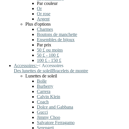
Par couleur
Or
Or rose
Argent
Plus d'options
Charmes
Boutons de manchette
Ensembles de bijoux
Par prix
50 £ ou moins
50 £ - 100 £
100 £ - 150 £
Accessoires
>
<
Accessoires
Des lunettes de soleil
Bracelets de montre
Lunettes de soleil
Bolle
Burberry
Carrera
Calvin Klein
Coach
Dolce and Gabbana
Gucci
Jimmy Choo
Salvatore Ferragamo
Serengeti