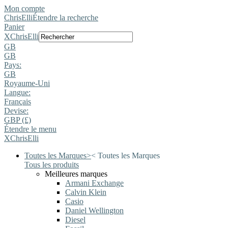
Mon compte
ChrisElli
Étendre la recherche
Panier
X
ChrisElli
GB
GB
Pays:
GB
Royaume-Uni
Langue:
Français
Devise:
GBP (£)
Étendre le menu
X
ChrisElli
Toutes les Marques
>
<
Toutes les Marques
Tous les produits
Meilleures marques
Armani Exchange
Calvin Klein
Casio
Daniel Wellington
Diesel