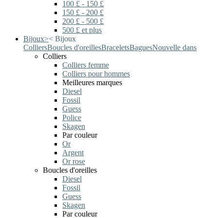
100 £ - 150 £
150 £ - 200 £
200 £ - 500 £
500 £ et plus
Bijoux
>
<
Bijoux
Colliers
Boucles d'oreilles
Bracelets
Bagues
Nouvelle dans
Colliers
Colliers femme
Colliers pour hommes
Meilleures marques
Diesel
Fossil
Guess
Police
Skagen
Par couleur
Or
Argent
Or rose
Boucles d'oreilles
Diesel
Fossil
Guess
Skagen
Par couleur