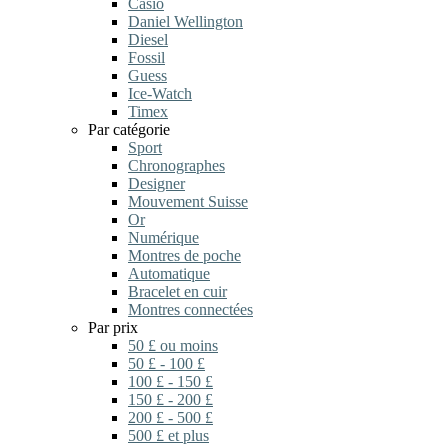
Casio
Daniel Wellington
Diesel
Fossil
Guess
Ice-Watch
Timex
Par catégorie
Sport
Chronographes
Designer
Mouvement Suisse
Or
Numérique
Montres de poche
Automatique
Bracelet en cuir
Montres connectées
Par prix
50 £ ou moins
50 £ - 100 £
100 £ - 150 £
150 £ - 200 £
200 £ - 500 £
500 £ et plus