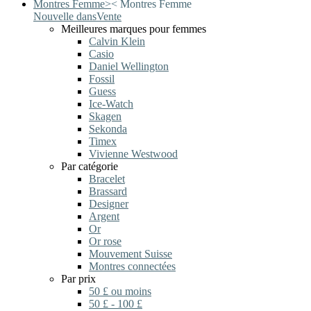
Montres Femme
>
<
Montres Femme
Nouvelle dans
Vente
Meilleures marques pour femmes
Calvin Klein
Casio
Daniel Wellington
Fossil
Guess
Ice-Watch
Skagen
Sekonda
Timex
Vivienne Westwood
Par catégorie
Bracelet
Brassard
Designer
Argent
Or
Or rose
Mouvement Suisse
Montres connectées
Par prix
50 £ ou moins
50 £ - 100 £