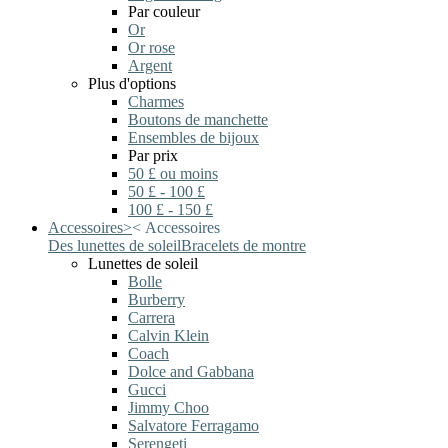
Par couleur
Or
Or rose
Argent
Plus d'options
Charmes
Boutons de manchette
Ensembles de bijoux
Par prix
50 £ ou moins
50 £ - 100 £
100 £ - 150 £
Accessoires
>
<
Accessoires
Des lunettes de soleil
Bracelets de montre
Lunettes de soleil
Bolle
Burberry
Carrera
Calvin Klein
Coach
Dolce and Gabbana
Gucci
Jimmy Choo
Salvatore Ferragamo
Serengeti