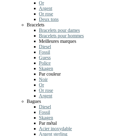
Or
Argent
Or rose
Deux tons
Bracelets
Bracelets pour dames
Bracelets pour hommes
Meilleures marques
Diesel
Fossil
Guess
Police
Skagen
Par couleur
Noir
Or
Or rose
Argent
Bagues
Diesel
Fossil
Skagen
Par métal
Acier inoxydable
Argent sterling