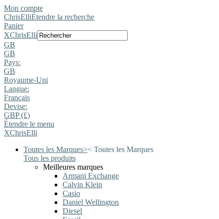
Mon compte
ChrisElli
Étendre la recherche
Panier
X
ChrisElli
GB
GB
Pays:
GB
Royaume-Uni
Langue:
Français
Devise:
GBP (£)
Étendre le menu
X
ChrisElli
Toutes les Marques
>
<
Toutes les Marques
Tous les produits
Meilleures marques
Armani Exchange
Calvin Klein
Casio
Daniel Wellington
Diesel