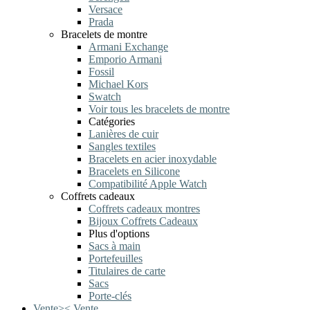
Versace
Prada
Bracelets de montre
Armani Exchange
Emporio Armani
Fossil
Michael Kors
Swatch
Voir tous les bracelets de montre
Catégories
Lanières de cuir
Sangles textiles
Bracelets en acier inoxydable
Bracelets en Silicone
Compatibilité Apple Watch
Coffrets cadeaux
Coffrets cadeaux montres
Bijoux Coffrets Cadeaux
Plus d'options
Sacs à main
Portefeuilles
Titulaires de carte
Sacs
Porte-clés
Vente
>
<
Vente