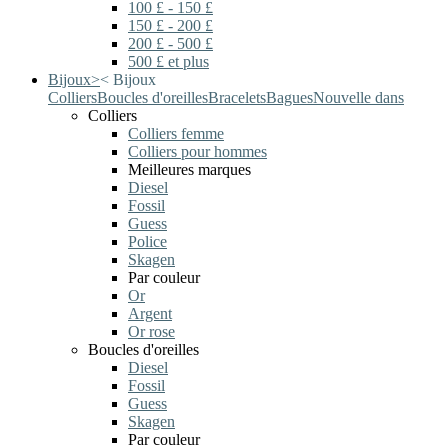
100 £ - 150 £
150 £ - 200 £
200 £ - 500 £
500 £ et plus
Bijoux
>
<
Bijoux
Colliers
Boucles d'oreilles
Bracelets
Bagues
Nouvelle dans
Colliers
Colliers femme
Colliers pour hommes
Meilleures marques
Diesel
Fossil
Guess
Police
Skagen
Par couleur
Or
Argent
Or rose
Boucles d'oreilles
Diesel
Fossil
Guess
Skagen
Par couleur