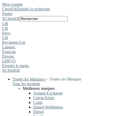
Mon compte
ChrisElli
Étendre la recherche
Panier
X
ChrisElli
GB
GB
Pays:
GB
Royaume-Uni
Langue:
Français
Devise:
GBP (£)
Étendre le menu
X
ChrisElli
Toutes les Marques
>
<
Toutes les Marques
Tous les produits
Meilleures marques
Armani Exchange
Calvin Klein
Casio
Daniel Wellington
Diesel