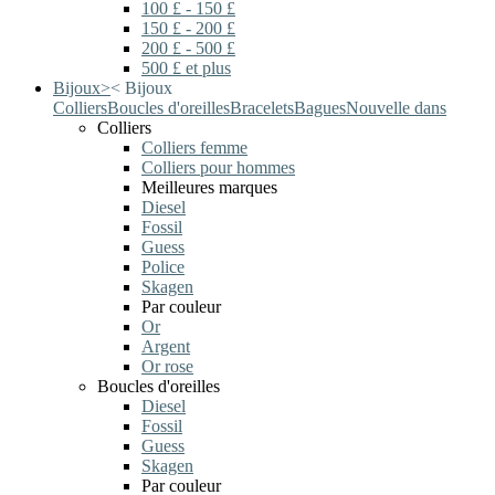
100 £ - 150 £
150 £ - 200 £
200 £ - 500 £
500 £ et plus
Bijoux
>
<
Bijoux
Colliers
Boucles d'oreilles
Bracelets
Bagues
Nouvelle dans
Colliers
Colliers femme
Colliers pour hommes
Meilleures marques
Diesel
Fossil
Guess
Police
Skagen
Par couleur
Or
Argent
Or rose
Boucles d'oreilles
Diesel
Fossil
Guess
Skagen
Par couleur