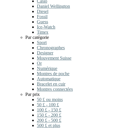
Casio
Daniel Wellington
Diesel
Fossil
Guess
Ice-Watch
Timex
Par catégorie
Sport
Chronographes
Designer
Mouvement Suisse
Or
Numérique
Montres de poche
Automatique
Bracelet en cuir
Montres connectées
Par prix
50 £ ou moins
50 £ - 100 £
100 £ - 150 £
150 £ - 200 £
200 £ - 500 £
500 £ et plus