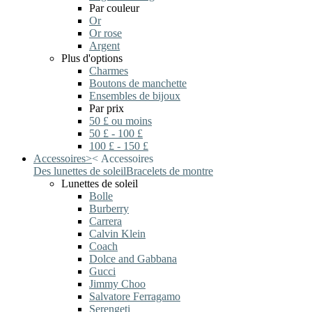
Par couleur
Or
Or rose
Argent
Plus d'options
Charmes
Boutons de manchette
Ensembles de bijoux
Par prix
50 £ ou moins
50 £ - 100 £
100 £ - 150 £
Accessoires
>
<
Accessoires
Des lunettes de soleil
Bracelets de montre
Lunettes de soleil
Bolle
Burberry
Carrera
Calvin Klein
Coach
Dolce and Gabbana
Gucci
Jimmy Choo
Salvatore Ferragamo
Serengeti