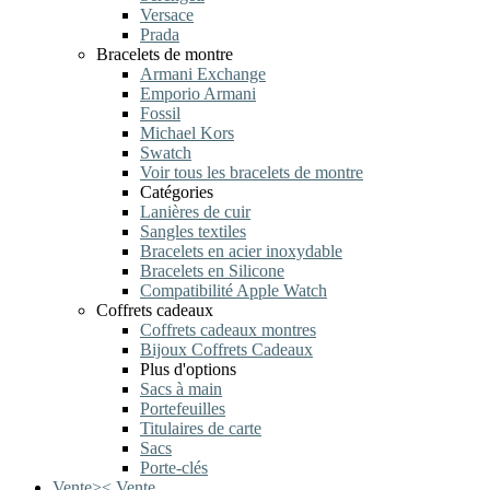
Versace
Prada
Bracelets de montre
Armani Exchange
Emporio Armani
Fossil
Michael Kors
Swatch
Voir tous les bracelets de montre
Catégories
Lanières de cuir
Sangles textiles
Bracelets en acier inoxydable
Bracelets en Silicone
Compatibilité Apple Watch
Coffrets cadeaux
Coffrets cadeaux montres
Bijoux Coffrets Cadeaux
Plus d'options
Sacs à main
Portefeuilles
Titulaires de carte
Sacs
Porte-clés
Vente
>
<
Vente