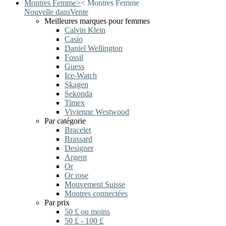
Montres Femme
>
<
Montres Femme
Nouvelle dans
Vente
Meilleures marques pour femmes
Calvin Klein
Casio
Daniel Wellington
Fossil
Guess
Ice-Watch
Skagen
Sekonda
Timex
Vivienne Westwood
Par catégorie
Bracelet
Brassard
Designer
Argent
Or
Or rose
Mouvement Suisse
Montres connectées
Par prix
50 £ ou moins
50 £ - 100 £