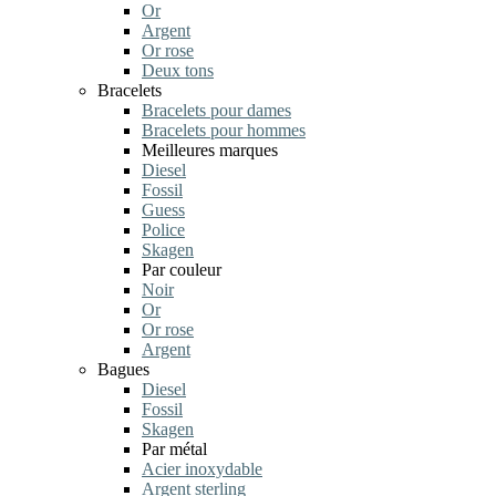
Or
Argent
Or rose
Deux tons
Bracelets
Bracelets pour dames
Bracelets pour hommes
Meilleures marques
Diesel
Fossil
Guess
Police
Skagen
Par couleur
Noir
Or
Or rose
Argent
Bagues
Diesel
Fossil
Skagen
Par métal
Acier inoxydable
Argent sterling