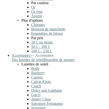
Par couleur
Or
Or rose
Argent
Plus d'options
Charmes
Boutons de manchette
Ensembles de bijoux
Par prix
50 £ ou moins
50 £ - 100 £
100 £ - 150 £
Accessoires
>
<
Accessoires
Des lunettes de soleil
Bracelets de montre
Lunettes de soleil
Bolle
Burberry
Carrera
Calvin Klein
Coach
Dolce and Gabbana
Gucci
Jimmy Choo
Salvatore Ferragamo
Serengeti