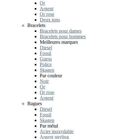
Or
Argent
Or rose
Deux tons
Bracelets
Bracelets pour dames
Bracelets pour hommes
Meilleures marques
Diesel
Fossil
Guess
Police
Skagen
Par couleur
Noir
Or
Or rose
Argent
Bagues
Diesel
Fossil
Skagen
Par métal
Acier inoxydable
Argent sterling