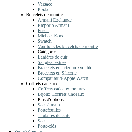
Versace
Prada
Bracelets de montre
Armani Exchange
Emporio Armani
Fossil
Michael Kors
Swatch
Voir tous les bracelets de montre
Catégories
Lanières de cuir
Sangles textiles
Bracelets en acier inoxydable
Bracelets en Silicone
Compatibilité Apple Watch
Coffrets cadeaux
Coffrets cadeaux montres
Bijoux Coffrets Cadeaux
Plus d'options
Sacs à main
Portefeuilles
Titulaires de carte
Sacs
Porte-clés
Vente
>
<
Vente