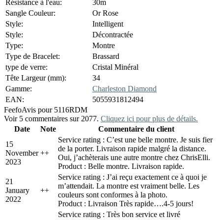
Résistance à l'eau:
30m
Sangle Couleur:
Or Rose
Style:
Intelligent
Style:
Décontractée
Type:
Montre
Type de Bracelet:
Brassard
type de verre:
Cristal Minéral
Tête Largeur (mm):
34
Gamme:
Charleston Diamond
EAN:
5055931812494
Feefo
Avis pour 5116RDM
Voir 5 commentaires sur 2077.
Cliquez ici pour plus de détails.
Date
Note
Commentaire du client
Service rating : C’est une belle montre. Je suis fier
15
de la porter. Livraison rapide malgré la distance.
November
+
+
Oui, j’achèterais une autre montre chez ChrisElli.
2023
Product : Belle montre. Livraison rapide.
Service rating : J’ai reçu exactement ce à quoi je
21
m’attendait. La montre est vraiment belle. Les
January
+
+
couleurs sont conformes à la photo.
2022
Product : Livraison Très rapide….4-5 jours!
Service rating : Très bon service et livré