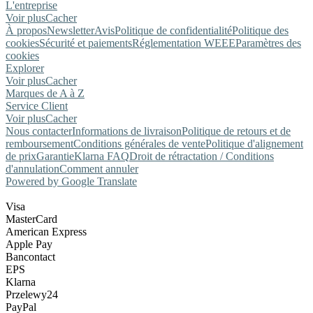
L'entreprise
Voir plus
Cacher
À propos
Newsletter
Avis
Politique de confidentialité
Politique des
cookies
Sécurité et paiements
Réglementation WEEE
Paramètres des
cookies
Explorer
Voir plus
Cacher
Marques de A à Z
Service Client
Voir plus
Cacher
Nous contacter
Informations de livraison
Politique de retours et de
remboursement
Conditions générales de vente
Politique d'alignement
de prix
Garantie
Klarna FAQ
Droit de rétractation / Conditions
d'annulation
Comment annuler
Powered by Google Translate
Visa
MasterCard
American Express
Apple Pay
Bancontact
EPS
Klarna
Przelewy24
PayPal