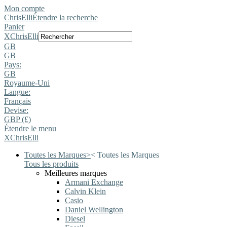
Mon compte
ChrisElli
Étendre la recherche
Panier
X
ChrisElli
GB
GB
Pays:
GB
Royaume-Uni
Langue:
Français
Devise:
GBP (£)
Étendre le menu
X
ChrisElli
Toutes les Marques
>
<
Toutes les Marques
Tous les produits
Meilleures marques
Armani Exchange
Calvin Klein
Casio
Daniel Wellington
Diesel