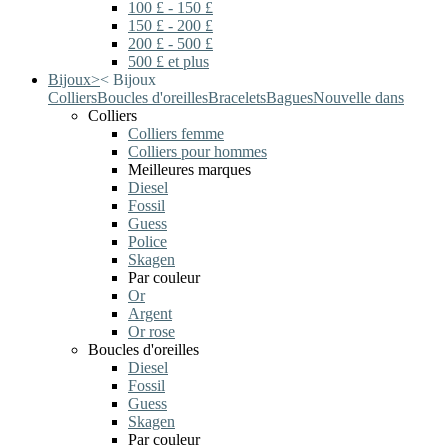
100 £ - 150 £
150 £ - 200 £
200 £ - 500 £
500 £ et plus
Bijoux
>
<
Bijoux
Colliers
Boucles d'oreilles
Bracelets
Bagues
Nouvelle dans
Colliers
Colliers femme
Colliers pour hommes
Meilleures marques
Diesel
Fossil
Guess
Police
Skagen
Par couleur
Or
Argent
Or rose
Boucles d'oreilles
Diesel
Fossil
Guess
Skagen
Par couleur