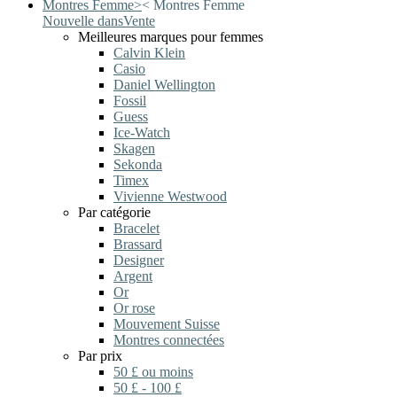
Montres Femme
>
<
Montres Femme
Nouvelle dans
Vente
Meilleures marques pour femmes
Calvin Klein
Casio
Daniel Wellington
Fossil
Guess
Ice-Watch
Skagen
Sekonda
Timex
Vivienne Westwood
Par catégorie
Bracelet
Brassard
Designer
Argent
Or
Or rose
Mouvement Suisse
Montres connectées
Par prix
50 £ ou moins
50 £ - 100 £