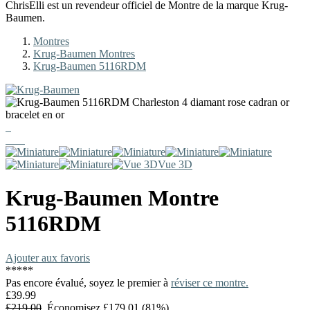
ChrisElli est un revendeur officiel de Montre de la marque Krug-
Baumen.
Montres
Krug-Baumen Montres
Krug-Baumen 5116RDM
Vue 3D
Krug-Baumen
Montre
5116RDM
Ajouter aux favoris
*
*
*
*
*
Pas encore évalué, soyez le premier à
réviser ce montre.
£39.99
£219.00
Économisez £179.01 (81%)