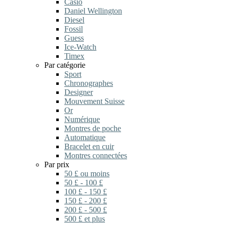
Casio
Daniel Wellington
Diesel
Fossil
Guess
Ice-Watch
Timex
Par catégorie
Sport
Chronographes
Designer
Mouvement Suisse
Or
Numérique
Montres de poche
Automatique
Bracelet en cuir
Montres connectées
Par prix
50 £ ou moins
50 £ - 100 £
100 £ - 150 £
150 £ - 200 £
200 £ - 500 £
500 £ et plus